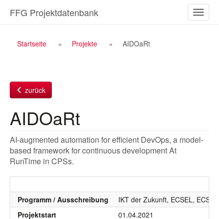
Zum
FFG Projektdatenbank
Naviga
Inhalt
ein-/a
Breadcrumb
Startseite
Projekte
AIDOaRt
Navigation
zurück
AIDOaRt
AI-augmented automation for efficient DevOps, a model-
based framework for continuous development At
RunTime in CPSs.
Programm / Ausschreibung
IKT der Zukunft, ECSEL, ECSEL
Projektstart
01.04.2021