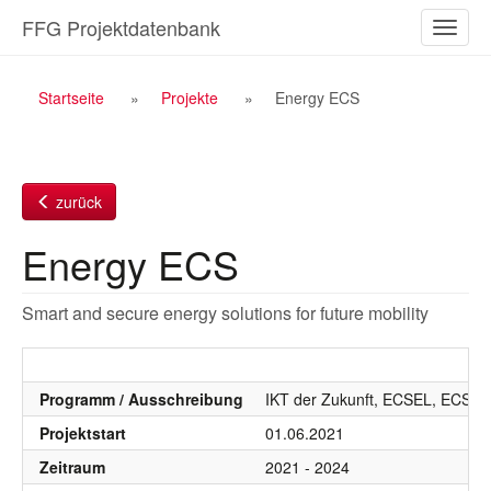
Zum
FFG Projektdatenbank
Naviga
Inhalt
ein-/a
Breadcrumb
Startseite
Projekte
Energy ECS
Navigation
zurück
Energy ECS
Smart and secure energy solutions for future mobility
Programm / Ausschreibung
IKT der Zukunft, ECSEL, ECSEL
Projektstart
01.06.2021
Zeitraum
2021 - 2024