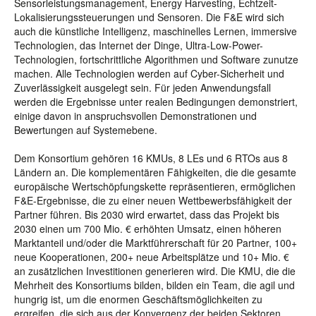
Sensorleistungsmanagement, Energy Harvesting, Echtzeit-
Lokalisierungssteuerungen und Sensoren. Die F&E wird sich
auch die künstliche Intelligenz, maschinelles Lernen, immersive
Technologien, das Internet der Dinge, Ultra-Low-Power-
Technologien, fortschrittliche Algorithmen und Software zunutze
machen. Alle Technologien werden auf Cyber-Sicherheit und
Zuverlässigkeit ausgelegt sein. Für jeden Anwendungsfall
werden die Ergebnisse unter realen Bedingungen demonstriert,
einige davon in anspruchsvollen Demonstrationen und
Bewertungen auf Systemebene.
Dem Konsortium gehören 16 KMUs, 8 LEs und 6 RTOs aus 8
Ländern an. Die komplementären Fähigkeiten, die die gesamte
europäische Wertschöpfungskette repräsentieren, ermöglichen
F&E-Ergebnisse, die zu einer neuen Wettbewerbsfähigkeit der
Partner führen. Bis 2030 wird erwartet, dass das Projekt bis
2030 einen um 700 Mio. € erhöhten Umsatz, einen höheren
Marktanteil und/oder die Marktführerschaft für 20 Partner, 100+
neue Kooperationen, 200+ neue Arbeitsplätze und 10+ Mio. €
an zusätzlichen Investitionen generieren wird. Die KMU, die die
Mehrheit des Konsortiums bilden, bilden ein Team, die agil und
hungrig ist, um die enormen Geschäftsmöglichkeiten zu
ergreifen, die sich aus der Konvergenz der beiden Sektoren