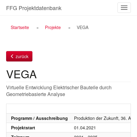
Zum
FFG Projektdatenbank
Naviga
Inhalt
ein-/a
Breadcrumb
Startseite
Projekte
VEGA
Navigation
zurück
VEGA
Virtuelle Entwicklung Elektrischer Bauteile durch
Geometriebasierte Analyse
Programm / Ausschreibung
Produktion der Zukunft, 36. AS 
Projektstart
01.04.2021