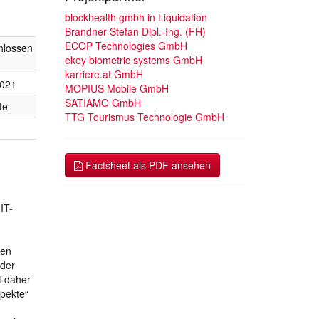
blockhealth gmbh in Liquidation
Brandner Stefan Dipl.-Ing. (FH)
ECOP Technologies GmbH
hlossen
ekey biometric systems GmbH
karriere.at GmbH
2021
MOPIUS Mobile GmbH
SATIAMO GmbH
te
TTG Tourismus Technologie GmbH
Factsheet als PDF ansehen
IT-
ten
 der
t daher
spekte“