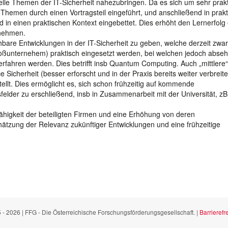
uelle Themen der IT-Sicherheit nahezubringen. Da es sich um sehr prak
Themen durch einen Vortragsteil eingeführt, und anschließend in prak
nd in einen praktischen Kontext eingebettet. Dies erhöht den Lernerfol
rnehmen.
sehbare Entwicklungen in der IT-Sicherheit zu geben, welche derzeit zwar
ßunternehem) praktisch eingesetzt werden, bei welchen jedoch absehb
erfahren werden. Dies betrifft insb Quantum Computing. Auch „mittlere“
Sicherheit (besser erforscht und in der Praxis bereits weiter verbreite
llt. Dies ermöglicht es, sich schon frühzeitig auf kommende
lder zu erschließend, insb in Zusammenarbeit mit der Universität, zB
ähigkeit der beteiligten Firmen und eine Erhöhung von deren
hätzung der Relevanz zukünftiger Entwicklungen und eine frühzeitige
 - 2026 | FFG - Die Österreichische Forschungsförderungsgesellschaft. |
Barrierefre