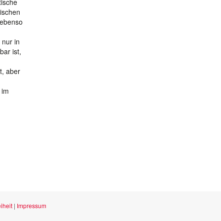
tische
tischen
g ebenso
 nur in
ar ist,
t, aber
 im
iheit
|
Impressum