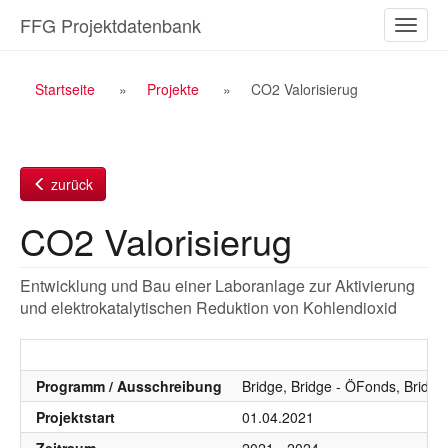
Zum
FFG Projektdatenbank
Naviga
Inhalt
ein-/a
Breadcrumb
Startseite
Projekte
CO2 Valorisierug
Navigation
zurück
CO2 Valorisierug
Entwicklung und Bau einer Laboranlage zur Aktivierung
und elektrokatalytischen Reduktion von Kohlendioxid
Programm / Ausschreibung
Bridge, Bridge - ÖFonds, Bridg
Projektstart
01.04.2021