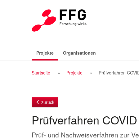
Zum
Inhalt
(aktiv)
Projekte
Organisationen
Breadcrumb
Startseite
Projekte
Prüfverfahren COVI
Navigation
zurück
Prüfverfahren COVID
Prüf- und Nachweisverfahren zur Ve