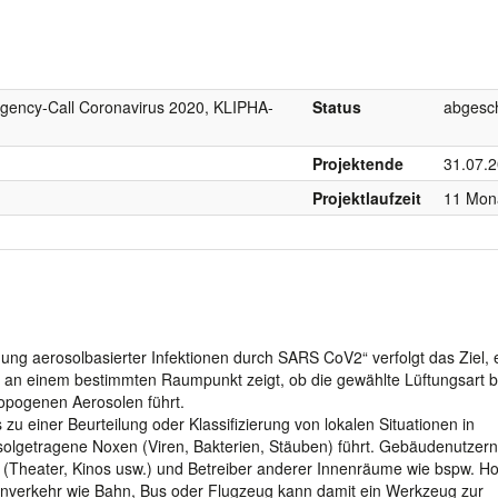
gency-Call Coronavirus 2020, KLIPHA-
Status
abgesc
Projektende
31.07.
Projektlaufzeit
11 Mon
ng aerosolbasierter Infektionen durch SARS CoV2“ verfolgt das Ziel, e
u an einem bestimmten Raumpunkt zeigt, ob die gewählte Lüftungsart b
ropogenen Aerosolen führt.
 zu einer Beurteilung oder Klassifizierung von lokalen Situationen in
rosolgetragene Noxen (Viren, Bakterien, Stäuben) führt. Gebäudenutzern
n (Theater, Kinos usw.) und Betreiber anderer Innenräume wie bspw. Ho
nenverkehr wie Bahn, Bus oder Flugzeug kann damit ein Werkzeug zur