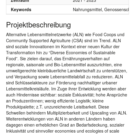
Zeitraum
2021 - 2023
Keywords
Nahrungsmittel, Genossenschaft,
Projektbeschreibung
Alternative Lebensmittelnetzwerke (ALN) wie Food Coops und
Community Supported Agriculture (CSA) sind im Trend. ALN
sind soziale Innovationen im Kontext einer neuen Kultur der
Transformation hin zu “Diverse Economies of Sustainable
Food”. Sie zielen darauf, das Ernährungsverhalten auf
regionale, saisonale und Bio-Lebensmittel auszurichten, eine
umweltgerechte kleinbäuerliche Landwirtschaft zu unterstützen,
und Verpackung sowie Lebensmittelabfall zu reduzieren. ALN
sind Schlüsselakteure zur Förderung nachhaltiger urbaner
Lebensmittelkreisläufe. Im Zuge ihrer Entwicklung werden aber
auch Hindernisse sichtbar: soziale Exklusivität; hohe Ansprüche
an ProduzentInnen; wenig effiziente Logistik; kleine
Produktpalette; z.T. unzureichende Leistbarkeit. Diese
Schwellen behindern Multiplizierbarkeit und Upscaling von ALN.
Weiterentwicklungen von ALN in anderen Ländern haben
dagegen einen erheblichen Grad an Bedarfsdeckung, sozialer
Inklusivität und sinnvoller economies und ecologies of scale