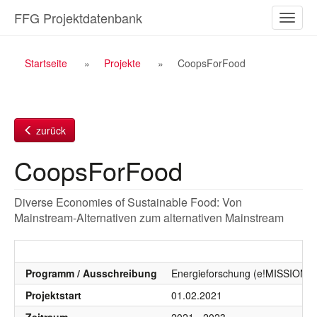
Zum
FFG Projektdatenbank
Naviga
Inhalt
ein-/a
Breadcrumb
Startseite
Projekte
CoopsForFood
Navigation
zurück
CoopsForFood
Diverse Economies of Sustainable Food: Von
Mainstream-Alternativen zum alternativen Mainstream
Programm / Ausschreibung
Energieforschung (e!MISSION), 
Projektstart
01.02.2021