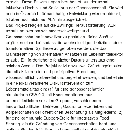
erreicht. Diese Entwicklungen beruhen oft auf der sozial
inklusiven Rechts- und Sozialform der Genossenschaft. Sie wird
auch in Österreich für nachhaltige Entwicklung wiederentdeckt,
ist aber noch nicht auf ALN hin ausgerichtet.
Das Projekt reagiert auf die Zwillings-Herausforderung, ALN
sozial und ökonomisch niederschwelliger und
Genossenschaften innovativer zu gestalten. Beide Ansätze
ergänzen einander, sodass die wechselseitigen Defizite in einer
transformativen Synthese aufgehoben werden, die das
Mainstreaming von alternativen Ansätzen im Lebensmittelsektor
erlaubt. Ein förderlicher öffentlicher Diskurs unterstützt einen
solchen Ansatz. Das Projekt setzt dazu zwei Gründungsimpulse,
die mit aktivierender und partizipativer Forschung
wissenschaftlich vorbereitet und begleitet werden, und bettet sie
in eine lokal verankerte Diskursintervention zum
Lebensmittelalltag ein: (1) für eine genossenschaftlich
strukturierte CSA 2.0, mit KonsumentInnen aus
unterschiedlichen sozialen Gruppen, verschiedenen
landwirtschaftlichen Betrieben, Gastronomiebetrieben und
Körperschaften der öffentlichen Beschaffung als Mitgliedern; (2)
für eine kommunale Support-Stelle für integratives Food
Sharing, die die Gründung von Genossenschaften berät und
weitere Sharing-Initiativen im Lebensmittelbereich unterstützt.