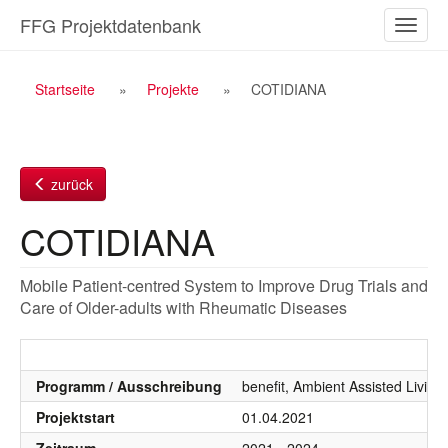
Zum
FFG Projektdatenbank
Naviga
Inhalt
ein-/a
Breadcrumb
Startseite
Projekte
COTIDIANA
Navigation
zurück
COTIDIANA
Mobile Patient-centred System to Improve Drug Trials and
Care of Older-adults with Rheumatic Diseases
Programm / Ausschreibung
benefit, Ambient Assisted Livin
Projektstart
01.04.2021