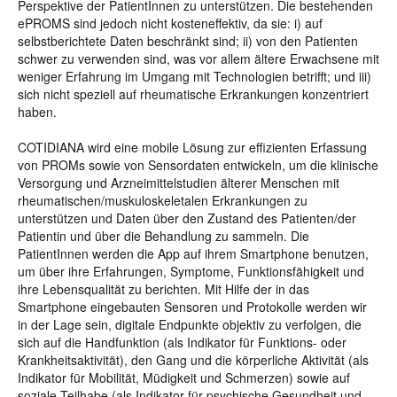
Perspektive der PatientInnen zu unterstützen. Die bestehenden
ePROMS sind jedoch nicht kosteneffektiv, da sie: i) auf
selbstberichtete Daten beschränkt sind; ii) von den Patienten
schwer zu verwenden sind, was vor allem ältere Erwachsene mit
weniger Erfahrung im Umgang mit Technologien betrifft; und iii)
sich nicht speziell auf rheumatische Erkrankungen konzentriert
haben.
COTIDIANA wird eine mobile Lösung zur effizienten Erfassung
von PROMs sowie von Sensordaten entwickeln, um die klinische
Versorgung und Arzneimittelstudien älterer Menschen mit
rheumatischen/muskuloskeletalen Erkrankungen zu
unterstützen und Daten über den Zustand des Patienten/der
Patientin und über die Behandlung zu sammeln. Die
PatientInnen werden die App auf ihrem Smartphone benutzen,
um über ihre Erfahrungen, Symptome, Funktionsfähigkeit und
ihre Lebensqualität zu berichten. Mit Hilfe der in das
Smartphone eingebauten Sensoren und Protokolle werden wir
in der Lage sein, digitale Endpunkte objektiv zu verfolgen, die
sich auf die Handfunktion (als Indikator für Funktions- oder
Krankheitsaktivität), den Gang und die körperliche Aktivität (als
Indikator für Mobilität, Müdigkeit und Schmerzen) sowie auf
soziale Teilhabe (als Indikator für psychische Gesundheit und