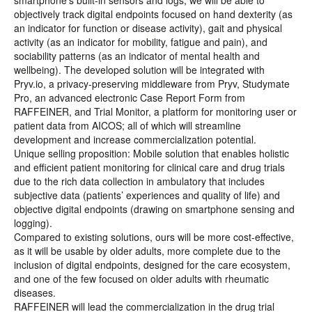
smartphone’s built-in sensors and logs, we will be able to
objectively track digital endpoints focused on hand dexterity (as
an indicator for function or disease activity), gait and physical
activity (as an indicator for mobility, fatigue and pain), and
sociability patterns (as an indicator of mental health and
wellbeing). The developed solution will be integrated with
Pryv.io, a privacy-preserving middleware from Pryv, Studymate
Pro, an advanced electronic Case Report Form from
RAFFEINER, and Trial Monitor, a platform for monitoring user or
patient data from AICOS; all of which will streamline
development and increase commercialization potential.
Unique selling proposition: Mobile solution that enables holistic
and efficient patient monitoring for clinical care and drug trials
due to the rich data collection in ambulatory that includes
subjective data (patients’ experiences and quality of life) and
objective digital endpoints (drawing on smartphone sensing and
logging).
Compared to existing solutions, ours will be more cost-effective,
as it will be usable by older adults, more complete due to the
inclusion of digital endpoints, designed for the care ecosystem,
and one of the few focused on older adults with rheumatic
diseases.
RAFFEINER will lead the commercialization in the drug trial