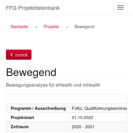
Zum
FFG Projektdatenbank
Naviga
Inhalt
ein-/a
Breadcrumb
Startseite
Projekte
Bewegend
Navigation
zurück
Bewegend
Bewegungsanalyse für eHealth und mHealth
Programm / Ausschreibung
FoKo, Qualifizierungsseminare, 
Projektstart
01.10.2020
Zeitraum
2020 - 2021