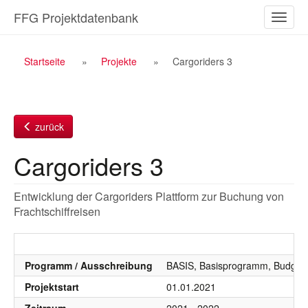
Zum
FFG Projektdatenbank
Naviga
Inhalt
ein-/a
Breadcrumb
Startseite
Projekte
Cargoriders 3
Navigation
zurück
Cargoriders 3
Entwicklung der Cargoriders Plattform zur Buchung von
Frachtschiffreisen
Programm / Ausschreibung
BASIS, Basisprogramm, Budgetj
Projektstart
01.01.2021