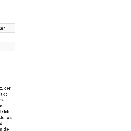
sen
z, der
ltige
es
hen
t sich
der als
nd
m die