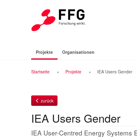
Zum
Inhalt
(aktiv)
Projekte
Organisationen
Breadcrumb
Startseite
Projekte
IEA Users Gender
Navigation
zurück
IEA Users Gender
IEA User-Centred Energy Systems Em