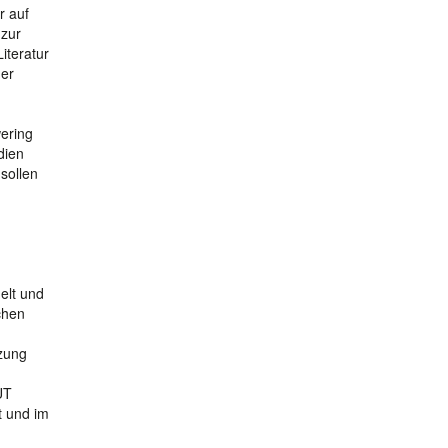
r auf
 zur
iteratur
der
wering
dien
sollen
elt und
chen
tzung
UT
t und im