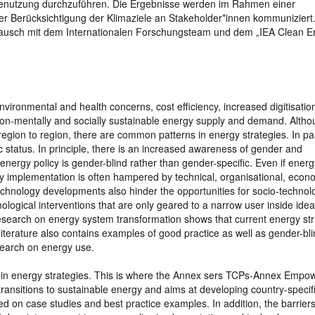
ienutzung durchzuführen. Die Ergebnisse werden im Rahmen einer
r Berücksichtigung der Klimaziele an Stakeholder*innen kommunizier
stausch mit dem Internationalen Forschungsteam und dem „IEA Clean E
nvironmental and health concerns, cost efficiency, increased digitisatio
ron-mentally and socially sustainable energy supply and demand. Altho
region to region, there are common patterns in energy strategies. In par
c status. In principle, there is an increased awareness of gender and
energy policy is gender-blind rather than gender-specific. Even if energ
licy implementation is often hampered by technical, organisational, eco
technology developments also hinder the opportunities for socio-technol
logical interventions that are only geared to a narrow user inside idea
 research on energy system transformation shows that current energy st
literature also contains examples of good practice as well as gender-bl
esearch on energy use.
 in energy strategies. This is where the Annex sers TCPs-Annex Empo
transitions to sustainable energy and aims at developing country-specif
d on case studies and best practice examples. In addition, the barriers