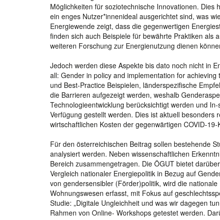
Möglichkeiten für soziotechnische Innovationen. Dies h
ein enges Nutzer*innenideal ausgerichtet sind, was w
Energiewende zeigt, dass die gegenwertigen Energiest
finden sich auch Beispiele für bewährte Praktiken als a
weiteren Forschung zur Energienutzung dienen könne
Jedoch werden diese Aspekte bis dato noch nicht in E
all: Gender in policy and implementation for achieving
und Best-Practice Beispielen, länderspezifische Empfeh
die Barrieren aufgezeigt werden, weshalb Genderaspek
Technologieentwicklung berücksichtigt werden und In
Verfügung gestellt werden. Dies ist aktuell besonders
wirtschaftlichen Kosten der gegenwärtigen COVID-19-K
Für den österreichischen Beitrag sollen bestehende
analysiert werden. Neben wissenschaftlichen Erkennt
Bereich zusammengetragen. Die ÖGUT bietet darüber h
Vergleich nationaler Energiepolitik in Bezug auf Gende
von gendersensibler (Förder)politik, wird die national
Wohnungswesen erfasst, mit Fokus auf geschlechtsspez
Studie: „Digitale Ungleichheit und was wir dagegen tu
Rahmen von Online- Workshops getestet werden. Dar