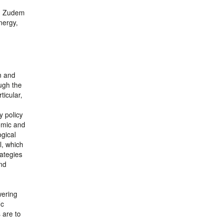
t. Zudem
nergy,
n and
ugh the
ticular,
y policy
nomic and
ogical
l, which
rategies
ind
wering
ic
 are to