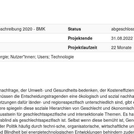
sschreibung 2020 - BMK
Status
abgeschlos
Projektende
31.08.2022
Projektlaufzeit
22 Monate
rgie; Nutzer*innen; Users; Technologie
nachfrage, der Umwelt- und Gesundheits-bedenken, der Kosteneffizien
, müssen die Entscheidungstragenden eine ökologisch und sozial nachha
ungen dafür länder- und regionsspezifisch unterschiedlich sind, gibt 
re spiegeln diese soziale Hierarchien von Geschlecht und ökonomisc
wusstsein für geschlechtsspezifische und intersektionale Themen. Es ha
sblind als geschlechtsspezifisch ist. Selbst wenn diese bemüht ist, Gen
 Politik häufig durch techni-sche, organisatorische, wirtschaftliche u
 und Blindheit bei energietechnologischen Entwicklungen behindern zude