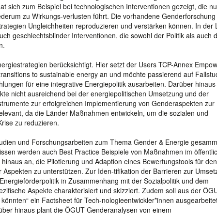
at sich zum Beispiel bei technologischen Interventionen gezeigt, die nu
iederum zu Wirkungs-verlusten führt. Die vorhandene Genderforschung
rategien Ungleichheiten reproduzieren und verstärken können. In der L
uch geschlechtsblinder Interventionen, die sowohl der Politik als auch 
n.
nergiestrategien berücksichtigt. Hier setzt der Users TCP-Annex Empo
 transitions to sustainable energy an und möchte passierend auf Fallstu
lungen für eine integrative Energiepolitik ausarbeiten. Darüber hinaus 
te nicht ausreichend bei der energiepolitischen Umsetzung und der
-strumente zur erfolgreichen Implementierung von Genderaspekten zur
 relevant, da die Länder Maßnahmen entwickeln, um die sozialen und
rise zu reduzieren.
 Studien und Forschungsarbeiten zum Thema Gender & Energie gesamm
nissen werden auch Best Practice Beispiele von Maßnahmen im öffentli
inaus an, die Pilotierung und Adaption eines Bewertungstools für den
r Aspekten zu unterstützen. Zur Iden-tifikation der Barrieren zur Umse
e Energieförderpolitik in Zusammenhang mit der Sozialpolitik und dem
ifische Aspekte charakterisiert und skizziert. Zudem soll aus der ÖG
n könnten“ ein Factsheet für Tech-nologieentwickler*innen ausgearbeite
über hinaus plant die ÖGUT Genderanalysen von einem