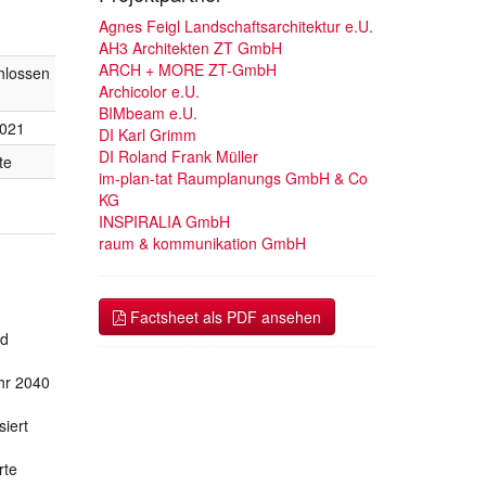
Agnes Feigl Landschaftsarchitektur e.U.
AH3 Architekten ZT GmbH
ARCH + MORE ZT-GmbH
hlossen
Archicolor e.U.
BIMbeam e.U.
2021
DI Karl Grimm
DI Roland Frank Müller
te
im-plan-tat Raumplanungs GmbH & Co
KG
INSPIRALIA GmbH
raum & kommunikation GmbH
Factsheet als PDF ansehen
nd
hr 2040
iert
rte