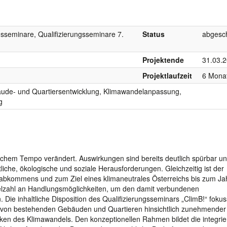
gsseminare, Qualifizierungsseminare 7.
Status
abgesc
Projektende
31.03.
Projektlaufzeit
6 Mona
bäude- und Quartiersentwicklung, Klimawandelanpassung,
g
raschem Tempo verändert. Auswirkungen sind bereits deutlich spürbar u
liche, ökologische und soziale Herausforderungen. Gleichzeitig ist der
tzabkommens und zum Ziel eines klimaneutrales Österreichs bis zum Ja
Vielzahl an Handlungsmöglichkeiten, um den damit verbundenen
e inhaltliche Disposition des Qualifizierungsseminars „ClimB!“ fokuss
von bestehenden Gebäuden und Quartieren hinsichtlich zunehmender
en des Klimawandels. Den konzeptionellen Rahmen bildet die integrie