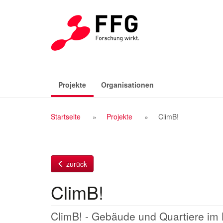
Zum
Inhalt
(aktiv)
Projekte
Organisationen
Breadcrumb
Startseite
Projekte
ClimB!
Navigation
zurück
ClimB!
ClimB! - Gebäude und Quartiere im