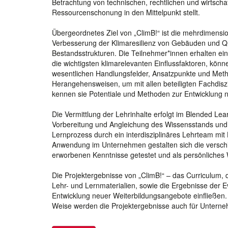
Betrachtung von technischen, rechtlichen und wirtsch
Ressourcenschonung in den Mittelpunkt stellt.
Übergeordnetes Ziel von „ClimB!“ ist die mehrdimensi
Verbesserung der Klimaresilienz von Gebäuden und Qu
Bestandsstrukturen. Die Teilnehmer*innen erhalten e
die wichtigsten klimarelevanten Einflussfaktoren, k
wesentlichen Handlungsfelder, Ansatzpunkte und Met
Herangehensweisen, um mit allen beteiligten Fachdis
kennen sie Potentiale und Methoden zur Entwicklung n
Die Vermittlung der Lehrinhalte erfolgt im Blended Le
Vorbereitung und Angleichung des Wissensstands und 
Lernprozess durch ein interdisziplinäres Lehrteam mit H
Anwendung im Unternehmen gestalten sich die verschie
erworbenen Kenntnisse getestet und als persönliches 
Die Projektergebnisse von „ClimB!“ – das Curriculum, d
Lehr- und Lernmaterialien, sowie die Ergebnisse der 
Entwicklung neuer Weiterbildungsangebote einfließen.
Weise werden die Projektergebnisse auch für Untern