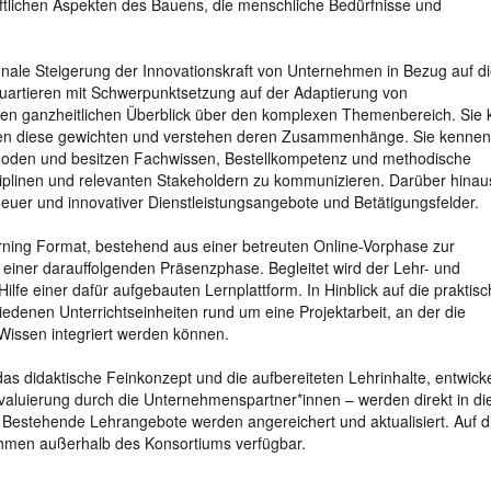
aftlichen Aspekten des Bauens, die menschliche Bedürfnisse und
onale Steigerung der Innovationskraft von Unternehmen in Bezug auf d
artieren mit Schwerpunktsetzung auf der Adaptierung von
inen ganzheitlichen Überblick über den komplexen Themenbereich. Sie
önnen diese gewichten und verstehen deren Zusammenhänge. Sie kennen
hoden und besitzen Fachwissen, Bestellkompetenz und methodische
ziplinen und relevanten Stakeholdern zu kommunizieren. Darüber hinau
euer und innovativer Dienstleistungsangebote und Betätigungsfelder.
arning Format, bestehend aus einer betreuten Online-Vorphase zur
einer darauffolgenden Präsenzphase. Begleitet wird der Lehr- und
ilfe einer dafür aufgebauten Lernplattform. In Hinblick auf die praktis
denen Unterrichtseinheiten rund um eine Projektarbeit, an der die
Wissen integriert werden können.
as didaktische Feinkonzept und die aufbereiteten Lehrinhalte, entwicke
Evaluierung durch die Unternehmenspartner*innen – werden direkt in di
 Bestehende Lehrangebote werden angereichert und aktualisiert. Auf d
ehmen außerhalb des Konsortiums verfügbar.