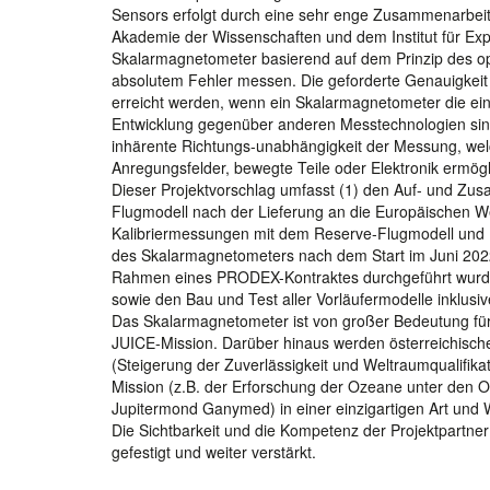
Sensors erfolgt durch eine sehr enge Zusammenarbeit
Akademie der Wissenschaften und dem Institut für Exp
Skalarmagnetometer basierend auf dem Prinzip des o
absolutem Fehler messen. Die geforderte Genauigkeit
erreicht werden, wenn ein Skalarmagnetometer die ein
Entwicklung gegenüber anderen Messtechnologien sin
inhärente Richtungs-unabhängigkeit der Messung, welc
Anregungsfelder, bewegte Teile oder Elektronik ermögl
Dieser Projektvorschlag umfasst (1) den Auf- und Zu
Flugmodell nach der Lieferung an die Europäischen We
Kalibriermessungen mit dem Reserve-Flugmodell und (3
des Skalarmagnetometers nach dem Start im Juni 2022. 
Rahmen eines PRODEX-Kontraktes durchgeführt wurde
sowie den Bau und Test aller Vorläufermodelle inklusi
Das Skalarmagnetometer ist von großer Bedeutung für
JUICE-Mission. Darüber hinaus werden österreichisch
(Steigerung der Zuverlässigkeit und Weltraumqualifika
Mission (z.B. der Erforschung der Ozeane unter den 
Jupitermond Ganymed) in einer einzigartigen Art und 
Die Sichtbarkeit und die Kompetenz der Projektpartne
gefestigt und weiter verstärkt.