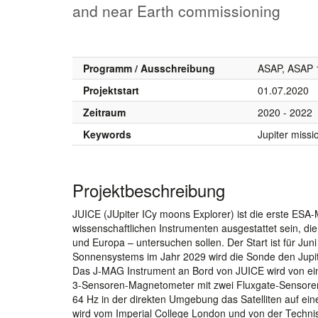
and near Earth commissioning
Programm / Ausschreibung
ASAP, ASAP 1
Projektstart
01.07.2020
Zeitraum
2020 - 2022
Keywords
Jupiter missi
Projektbeschreibung
JUICE (JUpiter ICy moons Explorer) ist die erste ESA
wissenschaftlichen Instrumenten ausgestattet sein, di
und Europa – untersuchen sollen. Der Start ist für Ju
Sonnensystems im Jahr 2029 wird die Sonde den Jupit
Das J-MAG Instrument an Bord von JUICE wird von eine
3-Sensoren-Magnetometer mit zwei Fluxgate-Sensoren
64 Hz in der direkten Umgebung das Satelliten auf e
wird vom Imperial College London und von der Technis