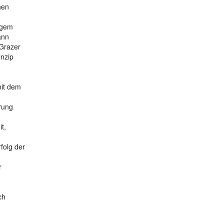
hen
ngem
ann
 Grazer
nzip
mit dem
rung
m
t,
folg der
r
ch