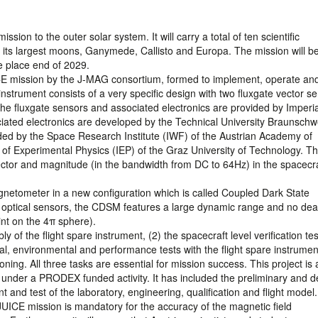
sion to the outer solar system. It will carry a total of ten scientific
f its largest moons, Ganymede, Callisto and Europa. The mission will b
ke place end of 2029.
E mission by the J-MAG consortium, formed to implement, operate and
nstrument consists of a very specific design with two fluxgate vector s
the fluxgate sensors and associated electronics are provided by Imperia
iated electronics are developed by the Technical University Braunsch
ided by the Space Research Institute (IWF) of the Austrian Academy of
e of Experimental Physics (IEP) of the Graz University of Technology. Th
tor and magnitude (in the bandwidth from DC to 64Hz) in the spacecra
netometer in a new configuration which is called Coupled Dark State
optical sensors, the CDSM features a large dynamic range and no de
oint on the 4π sphere).
 of the flight spare instrument, (2) the spacecraft level verification tes
onal, environmental and performance tests with the flight spare instrume
ing. All three tasks are essential for mission success. This project is a
nder a PRODEX funded activity. It has included the preliminary and de
nd test of the laboratory, engineering, qualification and flight model.
JUICE mission is mandatory for the accuracy of the magnetic field