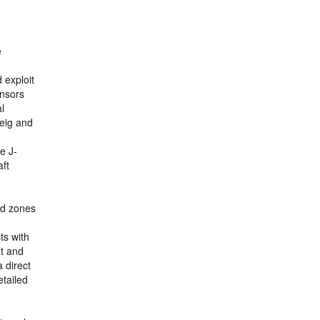
e
 exploit
ensors
l
weig and
e J-
ft
ad zones
ts with
nt and
 direct
tailed