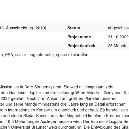
6. Ausschreibung (2019)
Status
abgeschlo
Projektende
31.10.2022
Projektlaufzeit
28 Monate
on, ESA, scalar magnetometer, space exploration
-Mission ins äußere Sonnensystem. Sie wird mit insgesamt zehn
e den Gasriesen Jupiter und drei seiner größten Monde – Ganymed, Kal
ni 2022 geplant. Nach ihrer Ankunft am größten Planeten unseres
er und seine Monde mindestens drei Jahre lang im Detail erforschen.
m internationalen Konsortium entwickelt und gebaut. Es handelt sich
 und einem Skalar-Sensor, das das Magnetfeld im einem Frequenzber
inem 10,5 Meter langen Ausleger messen wird. Der Bau der Fluxgate-S
chen Universität Braunschweig durchgeführt. Die Entwicklung des Skal