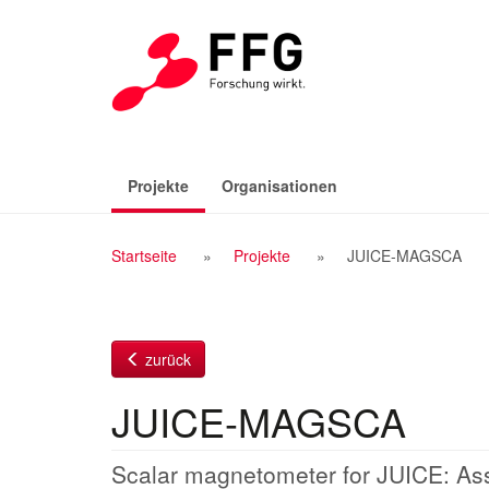
Zum
Inhalt
(aktiv)
Projekte
Organisationen
Breadcrumb
Startseite
Projekte
JUICE-MAGSCA
Navigation
zurück
JUICE-MAGSCA
Scalar magnetometer for JUICE: Ass