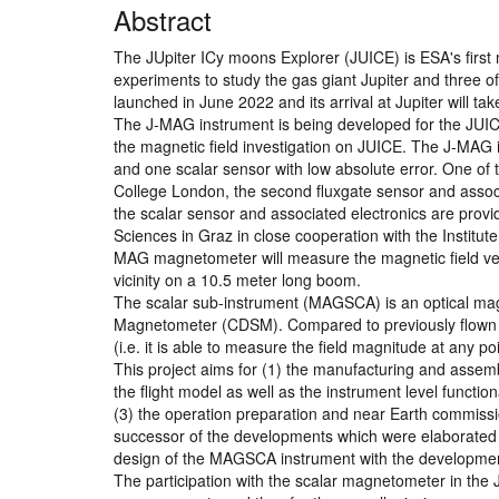
Abstract
The JUpiter ICy moons Explorer (JUICE) is ESA's first mis
experiments to study the gas giant Jupiter and three o
launched in June 2022 and its arrival at Jupiter will ta
The J-MAG instrument is being developed for the JUIC
the magnetic field investigation on JUICE. The J-MAG i
and one scalar sensor with low absolute error. One of 
College London, the second fluxgate sensor and assoc
the scalar sensor and associated electronics are prov
Sciences in Graz in close cooperation with the Institut
MAG magnetometer will measure the magnetic field vec
vicinity on a 10.5 meter long boom.
The scalar sub-instrument (MAGSCA) is an optical mag
Magnetometer (CDSM). Compared to previously flown 
(i.e. it is able to measure the field magnitude at any p
This project aims for (1) the manufacturing and assembly
the flight model as well as the instrument level functi
(3) the operation preparation and near Earth commission
successor of the developments which were elaborated u
design of the MAGSCA instrument with the development a
The participation with the scalar magnetometer in the 