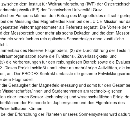
 zwischen dem Institut für Weltraumforschung (IWF) der Österreichisc
erimentalphysik (IEP) der Technischen Universität Graz.
ptischen Pumpens können den Betrag des Magnetfeldes mit sehr geri
 bei der Messung des Magnetfeldes kann bei der JUICE-Mission nur d
gesetzten Vektormagnetometer als Referenz ergänzt. Die Vorteile der
d der Messbereich über mehr als sechs Dekaden und die dem Messpri
he ein vereinfachtes rein optisches Sensordesign ohne zusätzliche
icht.
sammenbau des Reserve-Flugmodells, (2) die Durchführung der Tests 
ltraumorganisation sowie die Funktions-, Zuverlässigkeits- und
) die Vorbereitungen für den reibungslosen Betrieb sowie die Evaluie
Dieses Projekt schließt unmittelbar an mehrjährige Aktivitäten, die i
n, an. Der PRODEX-Kontrakt umfasste die gesamte Entwicklungsarbei
ve dem Flugmodell.
 die Genauigkeit der Magnetfeld-messung und somit für den Gesamter
e Wissenschaftler/innen und Studenten/innen am technolo¬gischen
tion einer neuen Sensor¬technologie) und wissenschaftlichen Erfolg de
Oberflächen der Eismonde im Jupitersystem und des Eigenfeldes des
Weise teilhaben können.
r bei der Erforschung der Planeten unseres Sonnensystems wird dadur