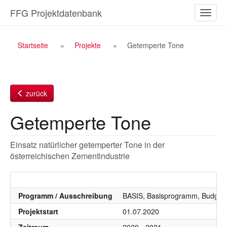
Zum
FFG Projektdatenbank
Naviga
Inhalt
ein-/a
Breadcrumb
Startseite
Projekte
Getemperte Tone
Navigation
zurück
Getemperte Tone
Einsatz natürlicher getemperter Tone in der
österreichischen Zementindustrie
Programm / Ausschreibung
BASIS, Basisprogramm, Budgetj
Projektstart
01.07.2020