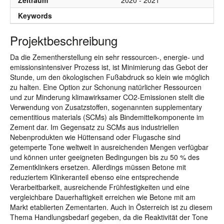
Zeitraum
2020 - 2021
Keywords
Projektbeschreibung
Da die Zementherstellung ein sehr ressourcen-, energie- und
emissionsintensiver Prozess ist, ist Minimierung das Gebot der
Stunde, um den ökologischen Fußabdruck so klein wie möglich
zu halten. Eine Option zur Schonung natürlicher Ressourcen
und zur Minderung klimawirksamer CO2-Emissionen stellt die
Verwendung von Zusatzstoffen, sogenannten supplementary
cementitious materials (SCMs) als Bindemittelkomponente im
Zement dar. Im Gegensatz zu SCMs aus industriellen
Nebenprodukten wie Hüttensand oder Flugasche sind
getemperte Tone weltweit in ausreichenden Mengen verfügbar
und können unter geeigneten Bedingungen bis zu 50 % des
Zementklinkers ersetzen. Allerdings müssen Betone mit
reduziertem Klinkeranteil ebenso eine entsprechende
Verarbeitbarkeit, ausreichende Frühfestigkeiten und eine
vergleichbare Dauerhaftigkeit erreichen wie Betone mit am
Markt etablierten Zementarten. Auch in Österreich ist zu diesem
Thema Handlungsbedarf gegeben, da die Reaktivität der Tone