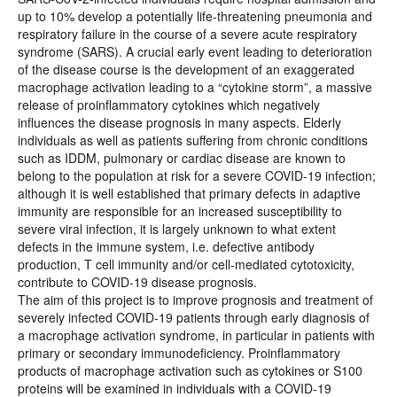
up to 10% develop a potentially life-threatening pneumonia and
respiratory failure in the course of a severe acute respiratory
syndrome (SARS). A crucial early event leading to deterioration
of the disease course is the development of an exaggerated
macrophage activation leading to a “cytokine storm”, a massive
release of proinflammatory cytokines which negatively
influences the disease prognosis in many aspects. Elderly
individuals as well as patients suffering from chronic conditions
such as IDDM, pulmonary or cardiac disease are known to
belong to the population at risk for a severe COVID-19 infection;
although it is well established that primary defects in adaptive
immunity are responsible for an increased susceptibility to
severe viral infection, it is largely unknown to what extent
defects in the immune system, i.e. defective antibody
production, T cell immunity and/or cell-mediated cytotoxicity,
contribute to COVID-19 disease prognosis.
The aim of this project is to improve prognosis and treatment of
severely infected COVID-19 patients through early diagnosis of
a macrophage activation syndrome, in particular in patients with
primary or secondary immunodeficiency. Proinflammatory
products of macrophage activation such as cytokines or S100
proteins will be examined in individuals with a COVID-19