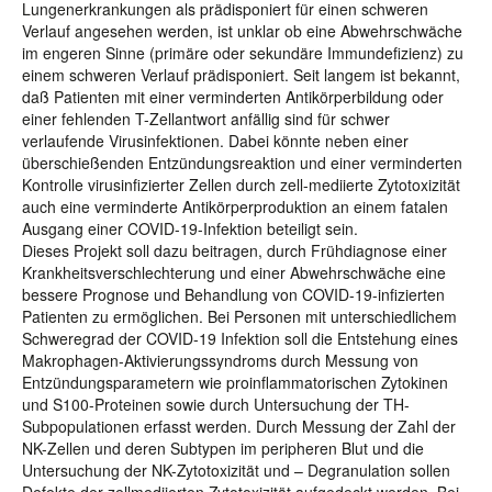
Lungenerkrankungen als prädisponiert für einen schweren
Verlauf angesehen werden, ist unklar ob eine Abwehrschwäche
im engeren Sinne (primäre oder sekundäre Immundefizienz) zu
einem schweren Verlauf prädisponiert. Seit langem ist bekannt,
daß Patienten mit einer verminderten Antikörperbildung oder
einer fehlenden T-Zellantwort anfällig sind für schwer
verlaufende Virusinfektionen. Dabei könnte neben einer
überschießenden Entzündungsreaktion und einer verminderten
Kontrolle virusinfizierter Zellen durch zell-mediierte Zytotoxizität
auch eine verminderte Antikörperproduktion an einem fatalen
Ausgang einer COVID-19-Infektion beteiligt sein.
Dieses Projekt soll dazu beitragen, durch Frühdiagnose einer
Krankheitsverschlechterung und einer Abwehrschwäche eine
bessere Prognose und Behandlung von COVID-19-infizierten
Patienten zu ermöglichen. Bei Personen mit unterschiedlichem
Schweregrad der COVID-19 Infektion soll die Entstehung eines
Makrophagen-Aktivierungssyndroms durch Messung von
Entzündungsparametern wie proinflammatorischen Zytokinen
und S100-Proteinen sowie durch Untersuchung der TH-
Subpopulationen erfasst werden. Durch Messung der Zahl der
NK-Zellen und deren Subtypen im peripheren Blut und die
Untersuchung der NK-Zytotoxizität und – Degranulation sollen