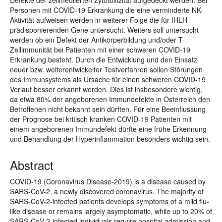
Defekte der zellmediierten Zytotoxizität aufgedeckt werden. Bei
Personen mit COVID-19 Erkrankung die eine verminderte NK-
Aktivität aufweisen werden in weiterer Folge die für fHLH
prädisponierenden Gene untersucht. Weiters soll untersucht
werden ob ein Defekt der Antikörperbildung und/oder T-
Zellimmunität bei Patienten mit einer schweren COVID-19
Erkrankung besteht. Durch die Entwicklung und den Einsatz
neuer bzw. weiterentwickelter Testverfahren sollen Störungen
des Immunsystems als Ursache für einen schweren COVID-19
Verlauf besser erkannt werden. Dies ist insbesondere wichtig,
da etwa 80% der angeborenen Immundefekte in Österreich den
Betroffenen nicht bekannt sein dürften. Für eine Beeinflussung
der Prognose bei kritisch kranken COVID-19 Patienten mit
einem angeborenen Immundefekt dürfte eine frühe Erkennung
und Behandlung der Hyperinflammation besonders wichtig sein.
Abstract
COVID-19 (Coronavirus Disease-2019) is a disease caused by
SARS-CoV-2, a newly discovered coronavirus. The majority of
SARS-CoV-2-infected patients develops symptoms of a mild flu-
like disease or remains largely asymptomatic, while up to 20% of
SARS-CoV-2-infected individuals require hospital admission and