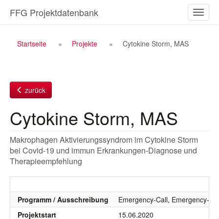
Zum
FFG Projektdatenbank
Naviga
Inhalt
ein-/a
Breadcrumb
Startseite
Projekte
Cytokine Storm, MAS
Navigation
zurück
Cytokine Storm, MAS
Makrophagen Aktivierungssyndrom im Cytokine Storm
bei Covid-19 und immun Erkrankungen-Diagnose und
Therapieempfehlung
Programm / Ausschreibung
Emergency-Call, Emergency-Cal
Projektstart
15.06.2020