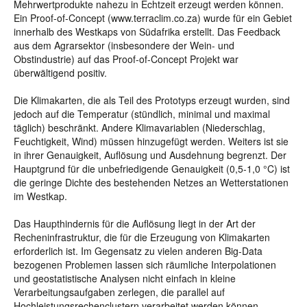
Mehrwertprodukte nahezu in Echtzeit erzeugt werden können.
Ein Proof-of-Concept (www.terraclim.co.za) wurde für ein Gebiet
innerhalb des Westkaps von Südafrika erstellt. Das Feedback
aus dem Agrarsektor (insbesondere der Wein- und
Obstindustrie) auf das Proof-of-Concept Projekt war
überwältigend positiv.
Die Klimakarten, die als Teil des Prototyps erzeugt wurden, sind
jedoch auf die Temperatur (stündlich, minimal und maximal
täglich) beschränkt. Andere Klimavariablen (Niederschlag,
Feuchtigkeit, Wind) müssen hinzugefügt werden. Weiters ist sie
in ihrer Genauigkeit, Auflösung und Ausdehnung begrenzt. Der
Hauptgrund für die unbefriedigende Genauigkeit (0,5-1,0 °C) ist
die geringe Dichte des bestehenden Netzes an Wetterstationen
im Westkap.
Das Haupthindernis für die Auflösung liegt in der Art der
Recheninfrastruktur, die für die Erzeugung von Klimakarten
erforderlich ist. Im Gegensatz zu vielen anderen Big-Data
bezogenen Problemen lassen sich räumliche Interpolationen
und geostatistische Analysen nicht einfach in kleine
Verarbeitungsaufgaben zerlegen, die parallel auf
Hochleistungsrechenclustern verarbeitet werden können.