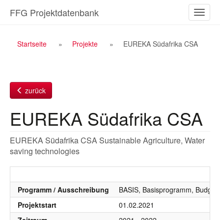
Zum
FFG Projektdatenbank
Naviga
Inhalt
ein-/a
Breadcrumb
Startseite
Projekte
EUREKA Südafrika CSA
Navigation
zurück
EUREKA Südafrika CSA
EUREKA Südafrika CSA Sustainable Agriculture, Water
saving technologies
Programm / Ausschreibung
BASIS, Basisprogramm, Budgetj
Projektstart
01.02.2021