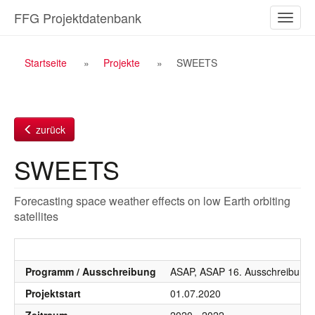
Zum
FFG Projektdatenbank
Naviga
Inhalt
ein-/a
Breadcrumb
Startseite
Projekte
SWEETS
Navigation
zurück
SWEETS
Forecasting space weather effects on low Earth orbiting
satellites
Programm / Ausschreibung
ASAP, ASAP 16. Ausschreibung 
Projektstart
01.07.2020