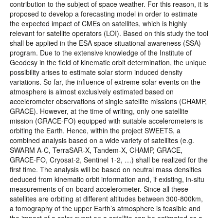
contribution to the subject of space weather. For this reason, it is
proposed to develop a forecasting model in order to estimate
the expected impact of CMEs on satellites, which is highly
relevant for satellite operators (LOI). Based on this study the tool
shall be applied in the ESA space situational awareness (SSA)
program. Due to the extensive knowledge of the Institute of
Geodesy in the field of kinematic orbit determination, the unique
possibility arises to estimate solar storm induced density
variations. So far, the influence of extreme solar events on the
atmosphere is almost exclusively estimated based on
accelerometer observations of single satellite missions (CHAMP,
GRACE). However, at the time of writing, only one satellite
mission (GRACE-FO) equipped with suitable accelerometers is
orbiting the Earth. Hence, within the project SWEETS, a
combined analysis based on a wide variety of satellites (e.g.
SWARM A-C, TerraSAR-X, Tandem-X, CHAMP, GRACE,
GRACE-FO, Cryosat-2, Sentinel 1-2, …) shall be realized for the
first time. The analysis will be based on neutral mass densities
deduced from kinematic orbit information and, if existing, in-situ
measurements of on-board accelerometer. Since all these
satellites are orbiting at different altitudes between 300-800km,
a tomography of the upper Earth’s atmosphere is feasible and