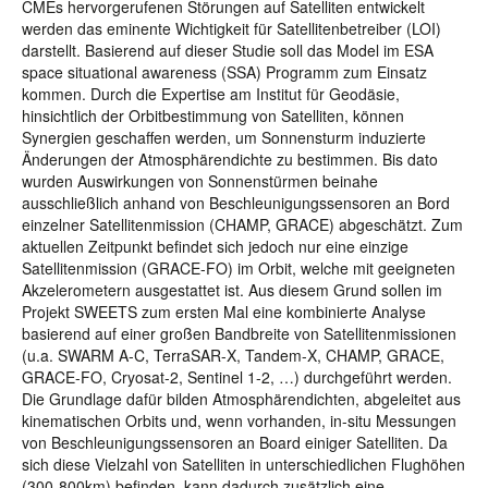
CMEs hervorgerufenen Störungen auf Satelliten entwickelt
werden das eminente Wichtigkeit für Satellitenbetreiber (LOI)
darstellt. Basierend auf dieser Studie soll das Model im ESA
space situational awareness (SSA) Programm zum Einsatz
kommen. Durch die Expertise am Institut für Geodäsie,
hinsichtlich der Orbitbestimmung von Satelliten, können
Synergien geschaffen werden, um Sonnensturm induzierte
Änderungen der Atmosphärendichte zu bestimmen. Bis dato
wurden Auswirkungen von Sonnenstürmen beinahe
ausschließlich anhand von Beschleunigungssensoren an Bord
einzelner Satellitenmission (CHAMP, GRACE) abgeschätzt. Zum
aktuellen Zeitpunkt befindet sich jedoch nur eine einzige
Satellitenmission (GRACE-FO) im Orbit, welche mit geeigneten
Akzelerometern ausgestattet ist. Aus diesem Grund sollen im
Projekt SWEETS zum ersten Mal eine kombinierte Analyse
basierend auf einer großen Bandbreite von Satellitenmissionen
(u.a. SWARM A-C, TerraSAR-X, Tandem-X, CHAMP, GRACE,
GRACE-FO, Cryosat-2, Sentinel 1-2, …) durchgeführt werden.
Die Grundlage dafür bilden Atmosphärendichten, abgeleitet aus
kinematischen Orbits und, wenn vorhanden, in-situ Messungen
von Beschleunigungssensoren an Board einiger Satelliten. Da
sich diese Vielzahl von Satelliten in unterschiedlichen Flughöhen
(300-800km) befinden, kann dadurch zusätzlich eine