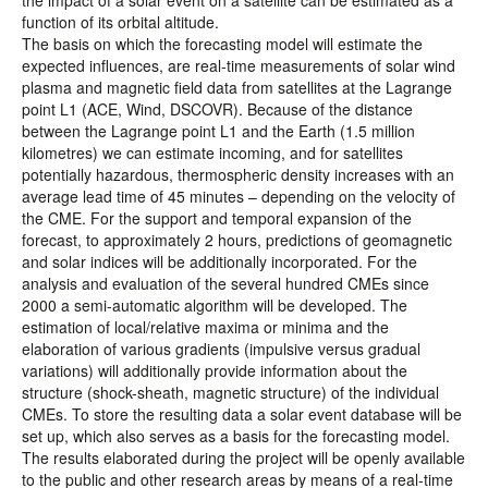
the impact of a solar event on a satellite can be estimated as a
function of its orbital altitude.
The basis on which the forecasting model will estimate the
expected influences, are real-time measurements of solar wind
plasma and magnetic field data from satellites at the Lagrange
point L1 (ACE, Wind, DSCOVR). Because of the distance
between the Lagrange point L1 and the Earth (1.5 million
kilometres) we can estimate incoming, and for satellites
potentially hazardous, thermospheric density increases with an
average lead time of 45 minutes – depending on the velocity of
the CME. For the support and temporal expansion of the
forecast, to approximately 2 hours, predictions of geomagnetic
and solar indices will be additionally incorporated. For the
analysis and evaluation of the several hundred CMEs since
2000 a semi-automatic algorithm will be developed. The
estimation of local/relative maxima or minima and the
elaboration of various gradients (impulsive versus gradual
variations) will additionally provide information about the
structure (shock-sheath, magnetic structure) of the individual
CMEs. To store the resulting data a solar event database will be
set up, which also serves as a basis for the forecasting model.
The results elaborated during the project will be openly available
to the public and other research areas by means of a real-time