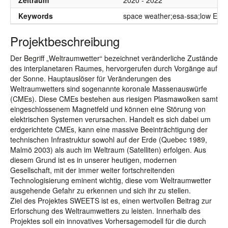
Zeitraum
2020 - 2022
Keywords
space weather;esa-ssa;low Earth o
Projektbeschreibung
Der Begriff „Weltraumwetter“ bezeichnet veränderliche Zustände
des interplanetaren Raumes, hervorgerufen durch Vorgänge auf
der Sonne. Hauptauslöser für Veränderungen des
Weltraumwetters sind sogenannte koronale Massenauswürfe
(CMEs). Diese CMEs bestehen aus riesigen Plasmawolken samt
eingeschlossenem Magnetfeld und können eine Störung von
elektrischen Systemen verursachen. Handelt es sich dabei um
erdgerichtete CMEs, kann eine massive Beeinträchtigung der
technischen Infrastruktur sowohl auf der Erde (Quebec 1989,
Malmö 2003) als auch im Weltraum (Satelliten) erfolgen. Aus
diesem Grund ist es in unserer heutigen, modernen
Gesellschaft, mit der immer weiter fortschreitenden
Technologisierung eminent wichtig, diese vom Weltraumwetter
ausgehende Gefahr zu erkennen und sich ihr zu stellen.
Ziel des Projektes SWEETS ist es, einen wertvollen Beitrag zur
Erforschung des Weltraumwetters zu leisten. Innerhalb des
Projektes soll ein innovatives Vorhersagemodell für die durch