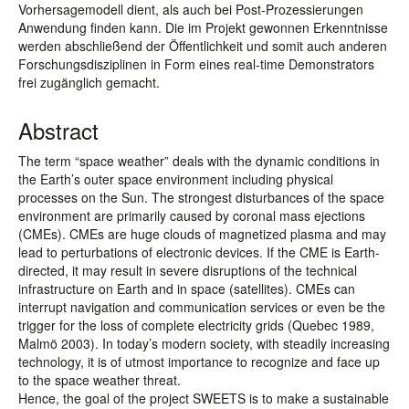
Vorhersagemodell dient, als auch bei Post-Prozessierungen
Anwendung finden kann. Die im Projekt gewonnen Erkenntnisse
werden abschließend der Öffentlichkeit und somit auch anderen
Forschungsdisziplinen in Form eines real-time Demonstrators
frei zugänglich gemacht.
Abstract
The term “space weather” deals with the dynamic conditions in
the Earth’s outer space environment including physical
processes on the Sun. The strongest disturbances of the space
environment are primarily caused by coronal mass ejections
(CMEs). CMEs are huge clouds of magnetized plasma and may
lead to perturbations of electronic devices. If the CME is Earth-
directed, it may result in severe disruptions of the technical
infrastructure on Earth and in space (satellites). CMEs can
interrupt navigation and communication services or even be the
trigger for the loss of complete electricity grids (Quebec 1989,
Malmö 2003). In today’s modern society, with steadily increasing
technology, it is of utmost importance to recognize and face up
to the space weather threat.
Hence, the goal of the project SWEETS is to make a sustainable