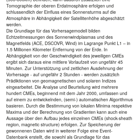
Tomographie der oberen Erdatmosphäre erfolgen und
schlussendlich der Einfluss eines Sonnensturms auf die
Atmosphäre in Abhängigkeit der Satellitenhöhe abgeschätzt
werden.
Die Grundlage für das Vorhersagemodell bilden
Echtzeitmessungen des Sonnenwindplasmas und des
Magnetfelds (ACE, DSCOVR, Wind) im Lagrange Punkt L1 – in
1.5 Millionen Kilometer Entfernung von der Erde. In
Abhängigkeit von der Geschwindigkeit des jeweiligen CMEs
ergibt sich daraus eine mittlere Vorlaufzeit von ungefähr 45
Minuten. Zur Unterstützung und zeitlichen Ausdehnung der
Vorhersage - auf ungefähr 2 Stunden - werden zusätzlich
Prädiktionen von geomagnetischen und solaren Indizes
eingearbeitet. Die Analyse und Beurteilung wird mehrere
hundert CMEs, beginnend mit dem Jahr 2000, umfassen und
auf einem zu entwickelnden, (semi-) automatischen Algorithmus
basieren. Durch die Bestimmung von lokalen Minima respektive
Maxima und der Berechnung von Gradienten kann auch eine
Aussage über den Aufbau jedes einzelnen CMEs (shock-sheath
region, magnetic structure) erfolgen. Zur Speicherung der
gewonnenen Daten wird in weiterer Folge eine Event-
Datenbank erstellt, die sowohl als Grundlage für das