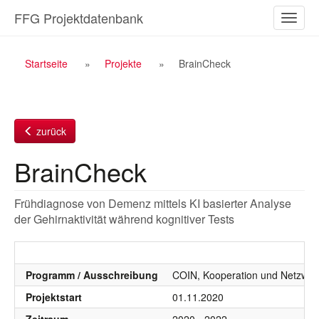
Zum
FFG Projektdatenbank
Naviga
Inhalt
ein-/a
Breadcrumb
Startseite
Projekte
BrainCheck
Navigation
zurück
BrainCheck
Frühdiagnose von Demenz mittels KI basierter Analyse
der Gehirnaktivität während kognitiver Tests
Programm / Ausschreibung
COIN, Kooperation und Netzwer
Projektstart
01.11.2020