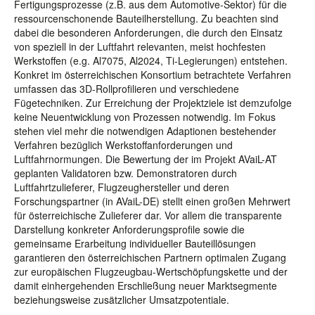
Fertigungsprozesse (z.B. aus dem Automotive-Sektor) für die
ressourcenschonende Bauteilherstellung. Zu beachten sind
dabei die besonderen Anforderungen, die durch den Einsatz
von speziell in der Luftfahrt relevanten, meist hochfesten
Werkstoffen (e.g. Al7075, Al2024, Ti-Legierungen) entstehen.
Konkret im österreichischen Konsortium betrachtete Verfahren
umfassen das 3D-Rollprofilieren und verschiedene
Fügetechniken. Zur Erreichung der Projektziele ist demzufolge
keine Neuentwicklung von Prozessen notwendig. Im Fokus
stehen viel mehr die notwendigen Adaptionen bestehender
Verfahren bezüglich Werkstoffanforderungen und
Luftfahrnormungen. Die Bewertung der im Projekt AVaiL-AT
geplanten Validatoren bzw. Demonstratoren durch
Luftfahrtzulieferer, Flugzeughersteller und deren
Forschungspartner (in AVaiL-DE) stellt einen großen Mehrwert
für österreichische Zulieferer dar. Vor allem die transparente
Darstellung konkreter Anforderungsprofile sowie die
gemeinsame Erarbeitung individueller Bauteillösungen
garantieren den österreichischen Partnern optimalen Zugang
zur europäischen Flugzeugbau-Wertschöpfungskette und der
damit einhergehenden Erschließung neuer Marktsegmente
beziehungsweise zusätzlicher Umsatzpotentiale.