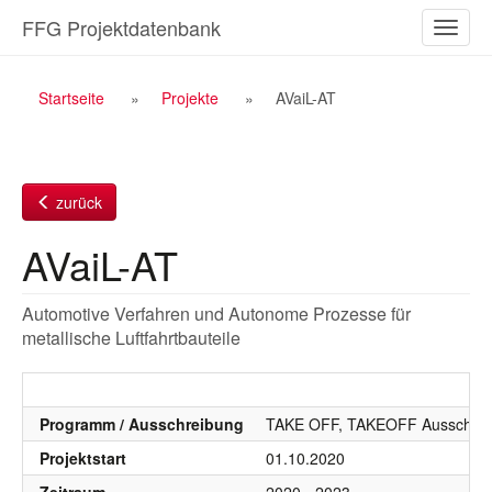
Zum
FFG Projektdatenbank
Naviga
Inhalt
ein-/a
Breadcrumb
Startseite
Projekte
AVaiL-AT
Navigation
zurück
AVaiL-AT
Automotive Verfahren und Autonome Prozesse für
metallische Luftfahrtbauteile
Programm / Ausschreibung
TAKE OFF, TAKEOFF Ausschrei
Projektstart
01.10.2020