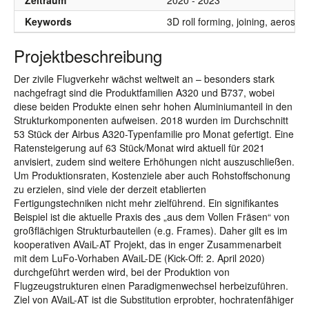
Zeitraum
2020 - 2023
Keywords
3D roll forming, joining, aerospa
Projektbeschreibung
Der zivile Flugverkehr wächst weltweit an – besonders stark
nachgefragt sind die Produktfamilien A320 und B737, wobei
diese beiden Produkte einen sehr hohen Aluminiumanteil in den
Strukturkomponenten aufweisen. 2018 wurden im Durchschnitt
53 Stück der Airbus A320-Typenfamilie pro Monat gefertigt. Eine
Ratensteigerung auf 63 Stück/Monat wird aktuell für 2021
anvisiert, zudem sind weitere Erhöhungen nicht auszuschließen.
Um Produktionsraten, Kostenziele aber auch Rohstoffschonung
zu erzielen, sind viele der derzeit etablierten
Fertigungstechniken nicht mehr zielführend. Ein signifikantes
Beispiel ist die aktuelle Praxis des „aus dem Vollen Fräsen“ von
großflächigen Strukturbauteilen (e.g. Frames). Daher gilt es im
kooperativen AVaiL-AT Projekt, das in enger Zusammenarbeit
mit dem LuFo-Vorhaben AVaiL-DE (Kick-Off: 2. April 2020)
durchgeführt werden wird, bei der Produktion von
Flugzeugstrukturen einen Paradigmenwechsel herbeizuführen.
Ziel von AVaiL-AT ist die Substitution erprobter, hochratenfähiger