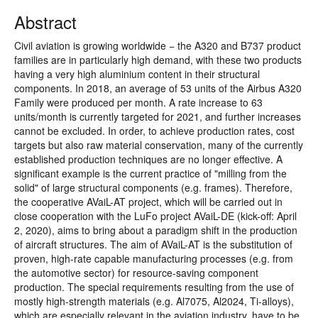
Abstract
Civil aviation is growing worldwide − the A320 and B737 product
families are in particularly high demand, with these two products
having a very high aluminium content in their structural
components. In 2018, an average of 53 units of the Airbus A320
Family were produced per month. A rate increase to 63
units/month is currently targeted for 2021, and further increases
cannot be excluded. In order, to achieve production rates, cost
targets but also raw material conservation, many of the currently
established production techniques are no longer effective. A
significant example is the current practice of "milling from the
solid" of large structural components (e.g. frames). Therefore,
the cooperative AVaiL-AT project, which will be carried out in
close cooperation with the LuFo project AVaiL-DE (kick-off: April
2, 2020), aims to bring about a paradigm shift in the production
of aircraft structures. The aim of AVaiL-AT is the substitution of
proven, high-rate capable manufacturing processes (e.g. from
the automotive sector) for resource-saving component
production. The special requirements resulting from the use of
mostly high-strength materials (e.g. Al7075, Al2024, Ti-alloys),
which are especially relevant in the aviation industry, have to be