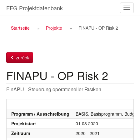
Zum
FFG Projektdatenbank
Naviga
Inhalt
ein-/a
Breadcrumb
Startseite
Projekte
FINAPU - OP Risk 2
Navigation
zurück
FINAPU - OP Risk 2
FinAPU - Steuerung operationeller Risiken
Programm / Ausschreibung
BASIS, Basisprogramm, Budgetj
Projektstart
01.03.2020
Zeitraum
2020 - 2021