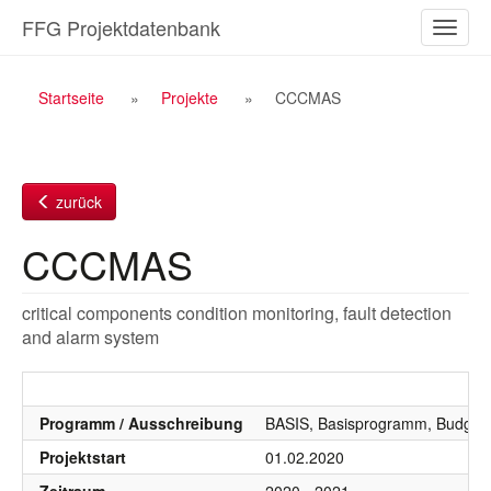
Zum
FFG Projektdatenbank
Naviga
Inhalt
ein-/a
Breadcrumb
Startseite
Projekte
CCCMAS
Navigation
zurück
CCCMAS
critical components condition monitoring, fault detection
and alarm system
Programm / Ausschreibung
BASIS, Basisprogramm, Budgetj
Projektstart
01.02.2020