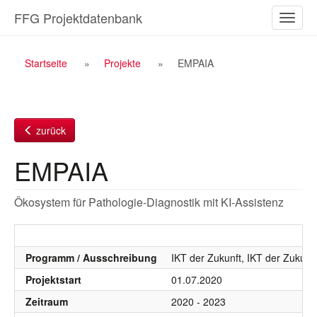
Zum
FFG Projektdatenbank
Naviga
Inhalt
ein-/a
Breadcrumb
Startseite
Projekte
EMPAIA
Navigation
zurück
EMPAIA
Ökosystem für Pathologie-Diagnostik mit KI-Assistenz
Programm / Ausschreibung
IKT der Zukunft, IKT der Zukunf
Projektstart
01.07.2020
Zeitraum
2020 - 2023