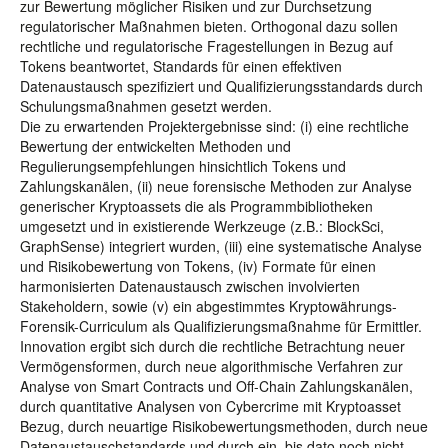
zur Bewertung möglicher Risiken und zur Durchsetzung
regulatorischer Maßnahmen bieten. Orthogonal dazu sollen
rechtliche und regulatorische Fragestellungen in Bezug auf
Tokens beantwortet, Standards für einen effektiven
Datenaustausch spezifiziert und Qualifizierungsstandards durch
Schulungsmaßnahmen gesetzt werden.
Die zu erwartenden Projektergebnisse sind: (i) eine rechtliche
Bewertung der entwickelten Methoden und
Regulierungsempfehlungen hinsichtlich Tokens und
Zahlungskanälen, (ii) neue forensische Methoden zur Analyse
generischer Kryptoassets die als Programmbibliotheken
umgesetzt und in existierende Werkzeuge (z.B.: BlockSci,
GraphSense) integriert wurden, (iii) eine systematische Analyse
und Risikobewertung von Tokens, (iv) Formate für einen
harmonisierten Datenaustausch zwischen involvierten
Stakeholdern, sowie (v) ein abgestimmtes Kryptowährungs-
Forensik-Curriculum als Qualifizierungsmaßnahme für Ermittler.
Innovation ergibt sich durch die rechtliche Betrachtung neuer
Vermögensformen, durch neue algorithmische Verfahren zur
Analyse von Smart Contracts und Off-Chain Zahlungskanälen,
durch quantitative Analysen von Cybercrime mit Kryptoasset
Bezug, durch neuartige Risikobewertungsmethoden, durch neue
Datenaustauschstandards und durch ein, bis dato noch nicht