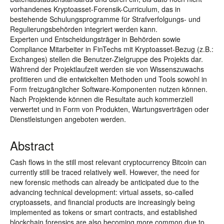
vorhandenes Kryptoasset-Forensik-Curriculum, das in
bestehende Schulungsprogramme für Strafverfolgungs- und
Regulierungsbehörden integriert werden kann.
Experten und Entscheidungsträger in Behörden sowie
Compliance Mitarbeiter in FinTechs mit Kryptoasset-Bezug (z.B.:
Exchanges) stellen die Benutzer-Zielgruppe des Projekts dar.
Während der Projektlaufzeit werden sie von Wissenszuwachs
profitieren und die entwickelten Methoden und Tools sowohl in
Form freizugänglicher Software-Komponenten nutzen können.
Nach Projektende können die Resultate auch kommerziell
verwertet und in Form von Produkten, Wartungsverträgen oder
Dienstleistungen angeboten werden.
Abstract
Cash flows in the still most relevant cryptocurrency Bitcoin can
currently still be traced relatively well. However, the need for
new forensic methods can already be anticipated due to the
advancing technical development: virtual assets, so-called
cryptoassets, and financial products are increasingly being
implemented as tokens or smart contracts, and established
blockchain forensics are also becoming more common due to