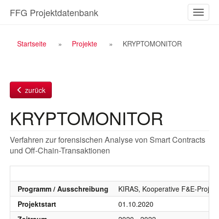
Zum
FFG Projektdatenbank
Naviga
Inhalt
ein-/a
Breadcrumb
Startseite
Projekte
KRYPTOMONITOR
Navigation
zurück
KRYPTOMONITOR
Verfahren zur forensischen Analyse von Smart Contracts
und Off-Chain-Transaktionen
Programm / Ausschreibung
KIRAS, Kooperative F&E-Projekt
Projektstart
01.10.2020