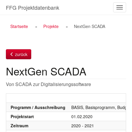
Zum
FFG Projektdatenbank
Naviga
Inhalt
ein-/a
Breadcrumb
Startseite
Projekte
NextGen SCADA
Navigation
zurück
NextGen SCADA
Von SCADA zur Digitalisierungssoftware
Programm / Ausschreibung
BASIS, Basisprogramm, Budgetj
Projektstart
01.02.2020
Zeitraum
2020 - 2021