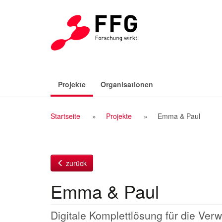
Zum
Inhalt
(aktiv)
Projekte
Organisationen
Breadcrumb
Startseite
Projekte
Emma & Paul
Navigation
zurück
Emma & Paul
Digitale Komplettlösung für die Ver