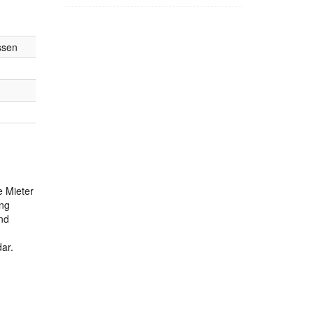
ssen
1
e Mieter
ung
end
ar.