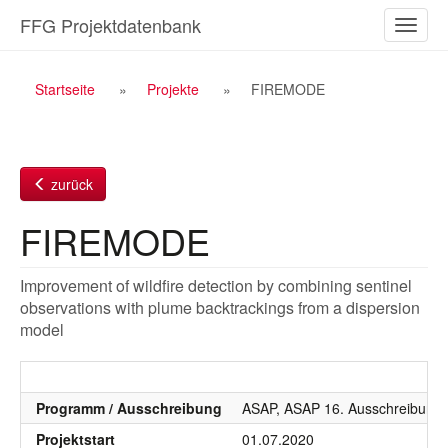
Zum
FFG Projektdatenbank
Naviga
Inhalt
ein-/a
Breadcrumb
Startseite
Projekte
FIREMODE
Navigation
zurück
FIREMODE
Improvement of wildfire detection by combining sentinel
observations with plume backtrackings from a dispersion
model
Programm / Ausschreibung
ASAP, ASAP 16. Ausschreibung 
Projektstart
01.07.2020