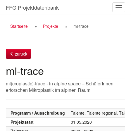
Zum
FFG Projektdatenbank
Naviga
Inhalt
ein-/a
Breadcrumb
Startseite
Projekte
mi-trace
Navigation
zurück
mi-trace
mi(croplastic)-trace - in alpine space – SchülerInnen
erforschen Mikroplastik im alpinen Raum
Programm / Ausschreibung
Talente, Talente regional, Talen
Projektstart
01.05.2020