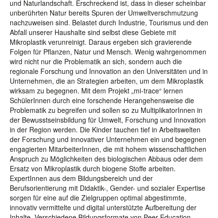
und Naturlandschaft. Erschreckend ist, dass in dieser scheinbar
unberührten Natur bereits Spuren der Umweltverschmutzung
nachzuweisen sind. Belastet durch Industrie, Tourismus und den
Abfall unserer Haushalte sind selbst diese Gebiete mit
Mikroplastik verunreinigt. Daraus ergeben sich gravierende
Folgen für Pflanzen, Natur und Mensch. Wenig wahrgenommen
wird nicht nur die Problematik an sich, sondern auch die
regionale Forschung und Innovation an den Universitäten und in
Unternehmen, die an Strategien arbeiten, um dem Mikroplastik
wirksam zu begegnen. Mit dem Projekt „mi-trace“ lernen
SchülerInnen durch eine forschende Herangehensweise die
Problematik zu begreifen und sollen so zu MultiplikatorInnen in
der Bewusstseinsbildung für Umwelt, Forschung und Innovation
in der Region werden. Die Kinder tauchen tief in Arbeitswelten
der Forschung und innovativer Unternehmen ein und begegnen
engagierten MitarbeiterInnen, die mit hohem wissenschaftlichen
Anspruch zu Möglichkeiten des biologischen Abbaus oder dem
Ersatz von Mikroplastik durch biogene Stoffe arbeiten.
ExpertInnen aus dem Bildungsbereich und der
Berufsorientierung mit Didaktik-, Gender- und sozialer Expertise
sorgen für eine auf die Zielgruppen optimal abgestimmte,
innovativ vermittelte und digital unterstützte Aufbereitung der
Inhalte. Verschiedene Bildungsformate von Peer-Education,