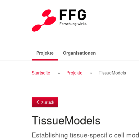
Zum
Inhalt
(aktiv)
Projekte
Organisationen
Breadcrumb
Startseite
Projekte
TissueModels
Navigation
zurück
TissueModels
Establishing tissue-specific cell mo