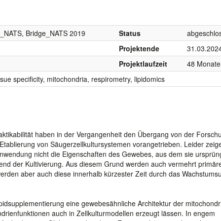
ge_NATS, Bridge_NATS 2019
Status
abgeschlo
Projektende
31.03.202
Projektlaufzeit
48 Monate
issue specificity, mitochondria, respirometry, lipidomics
tikabilität haben in der Vergangenheit den Übergang von der Forsch
 Etablierung von Säugerzellkultursystemen vorangetrieben. Leider zeige
n Anwendung nicht die Eigenschaften des Gewebes, aus dem sie ursprüng
rend der Kultivierung. Aus diesem Grund werden auch vermehrt primär
werden aber auch diese innerhalb kürzester Zeit durch das Wachstums
ipidsupplementierung eine gewebesähnliche Architektur der mitochondri
rienfunktionen auch in Zellkulturmodellen erzeugt lässen. In engem