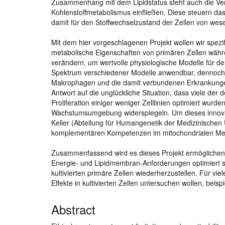
Zusammenhang mit dem Lipidstatus steht auch die Ver
Kohlenstoffmetabolismus einfließen. Diese steuern d
damit für den Stoffwechselzustand der Zellen von wes
Mit dem hier vorgeschlagenen Projekt wollen wir spezi
metabolische Eigenschaften von primären Zellen währen
verändern, um wertvolle physiologische Modelle für de
Spektrum verschiedener Modelle anwendbar, dennoch 
Makrophagen und die damit verbundenen Erkrankungen i
Antwort auf die unglückliche Situation, dass viele de
Proliferation einiger weniger Zelllinien optimiert wur
Wachstumsumgebung widerspiegeln. Um dieses innovat
Keller (Abteilung für Humangenetik der Medizinischen 
komplementären Kompetenzen im mitochondrialen Memb
Zusammenfassend wird es dieses Projekt ermöglichen,
Energie- und Lipidmembran-Anforderungen optimiert s
kultivierten primäre Zellen wiederherzustellen. Für 
Effekte in kultivierten Zellen untersuchen wollen, bei
Abstract