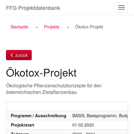
Zum
FFG Projektdatenbank
Naviga
Inhalt
ein-/a
Breadcrumb
Startseite
Projekte
Ökotox-Projekt
Navigation
zurück
Ökotox-Projekt
Ökologische Pflanzenschutzkonzepte für den
österreichischen Zierpflanzenbau
Programm / Ausschreibung
BASIS, Basisprogramm, Budgetj
Projektstart
01.02.2020