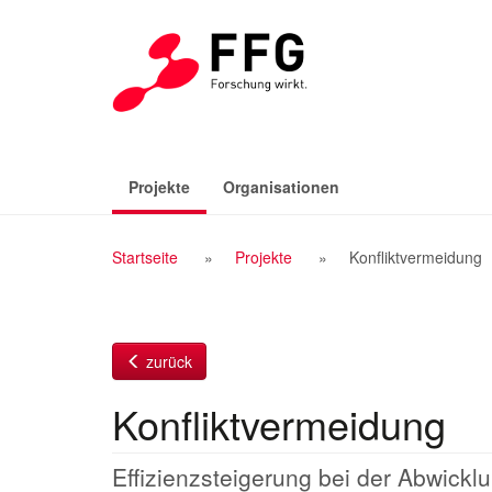
Zum
Inhalt
(aktiv)
Projekte
Organisationen
Breadcrumb
Startseite
Projekte
Konfliktvermeidung
Navigation
zurück
Konfliktvermeidung
Effizienzsteigerung bei der Abwick