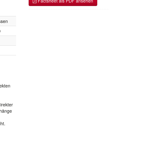
Factsheet als PDF ansehen
ssen
0
ekten
irekter
nhänge
ht.