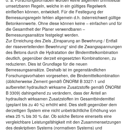
o. a. Forschungsvorhaben wurden keine allgemein unmittelbar
umsetzbaren Regeln, welche in ein gültiges Regelwerk
einfließen können, entwickelt. Für die Festlegung der
Bemessungsregeln fehlen allgemein d.h. österreichweit gültige
Betonkennwerte. Ohne diese können keine – einfachen und für
die Gesamtheit der Planer verwendbaren –
Bemessungsansätze festgelegt werden.
Zur Erreichung des Ziels „Einsparung an Bewehrung / Entfall
der risseverteilenden Bewehrung“ sind die Zwangsspannungen
des Betons durch die Hydratation der Bindemittelkombination
deutlich, gegenüber derzeit eingesetzten Kombinationen, zu
reduzieren. Dies ist Grundlage für die neuen
Bemessungsansätze. Deshalb ist im gegenständlichen
Forschungsvorhaben vorgesehen, die Bindemittelkombination
(üblicherweise Zement gemäß ÖNORM B 3327-1 und
aufbereitet hydraulisch wirksame Zusatzstoffe gemäß ÖNORM
B 3309) dahingehend zu verändern, dass der Anteil an
hydraulisch wirksamen Zusatzstoffen im Gesamtbindemittel
(geplant bis zu 40 %) erhöht wird. Dies stellt gegenüber dem
derzeitigen System eine nicht unbeträchtliche Erhöhung von
etwa 25 % bis 30 % dar. Ob solche Betone einerseits eine
vergleichbare Leistungsfähigkeit mit den Zusammensetzungen
des deskriptiven Systems (normativen Systems) und