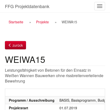
Zum
FFG Projektdatenbank
Naviga
Inhalt
ein-/a
Breadcrumb
Startseite
Projekte
WEIWA15
Navigation
zurück
WEIWA15
Leistungsfähigkeit von Betonen für den Einsatz in
Weißen Wannen Bauwerken ohne rissbreitenverteilende
Bewehrung
Programm / Ausschreibung
BASIS, Basisprogramm, Budgetj
Projektstart
01.07.2019