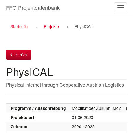
Zum
FFG Projektdatenbank
Naviga
Inhalt
ein-/a
Breadcrumb
Startseite
Projekte
PhysICAL
Navigation
zurück
PhysICAL
Physical Internet through Cooperative Austrian Logistics
Programm / Ausschreibung
Mobilität der Zukunft, MdZ - 13.
Projektstart
01.06.2020
Zeitraum
2020 - 2025