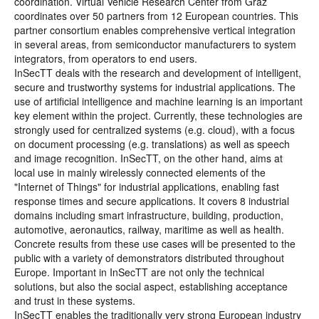
coordination. Virtual Vehicle Research Center from Graz
coordinates over 50 partners from 12 European countries. This
partner consortium enables comprehensive vertical integration
in several areas, from semiconductor manufacturers to system
integrators, from operators to end users.
InSecTT deals with the research and development of intelligent,
secure and trustworthy systems for industrial applications. The
use of artificial intelligence and machine learning is an important
key element within the project. Currently, these technologies are
strongly used for centralized systems (e.g. cloud), with a focus
on document processing (e.g. translations) as well as speech
and image recognition. InSecTT, on the other hand, aims at
local use in mainly wirelessly connected elements of the
"Internet of Things" for industrial applications, enabling fast
response times and secure applications. It covers 8 industrial
domains including smart infrastructure, building, production,
automotive, aeronautics, railway, maritime as well as health.
Concrete results from these use cases will be presented to the
public with a variety of demonstrators distributed throughout
Europe. Important in InSecTT are not only the technical
solutions, but also the social aspect, establishing acceptance
and trust in these systems.
InSecTT enables the traditionally very strong European industry