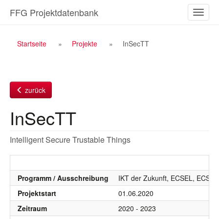
Zum
FFG Projektdatenbank
Naviga
Inhalt
ein-/a
Breadcrumb
Startseite
Projekte
InSecTT
Navigation
zurück
InSecTT
Intelligent Secure Trustable Things
Programm / Ausschreibung
IKT der Zukunft, ECSEL, ECSEL 
Projektstart
01.06.2020
Zeitraum
2020 - 2023