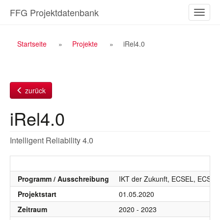
Zum
FFG Projektdatenbank
Naviga
Inhalt
ein-/a
Breadcrumb
Startseite
Projekte
iRel4.0
Navigation
zurück
iRel4.0
Intelligent Reliability 4.0
Programm / Ausschreibung
IKT der Zukunft, ECSEL, ECSEL 
Projektstart
01.05.2020
Zeitraum
2020 - 2023