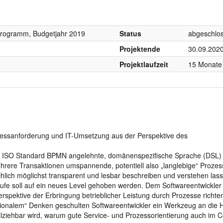
programm, Budgetjahr 2019
Status
abgeschlo
Projektende
30.09.202
Projektlaufzeit
15 Monate
nessanforderung und IT-Umsetzung aus der Perspektive des
en ISO Standard BPMN angelehnte, domänenspezifische Sprache (DSL) 
ehrere Transaktionen umspannende, potentiell also „langlebige“ Prozes
chlich möglichst transparent und lesbar beschreiben und verstehen las
fe soll auf ein neues Level gehoben werden. Dem Softwareentwickler 
erspektive der Erbringung betrieblicher Leistung durch Prozesse richte
aktionalem“ Denken geschulten Softwareentwickler ein Werkzeug an die
llziehbar wird, warum gute Service- und Prozessorientierung auch im 