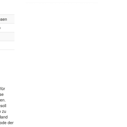
ssen
0
für
se
sen.
soll
n zu
 Hand
Code der