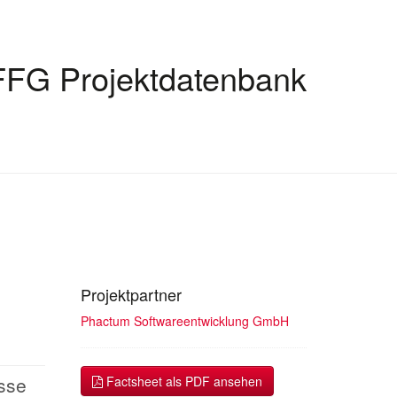
FFG Projektdatenbank
Projektpartner
Phactum Softwareentwicklung GmbH
esse
Factsheet als PDF ansehen