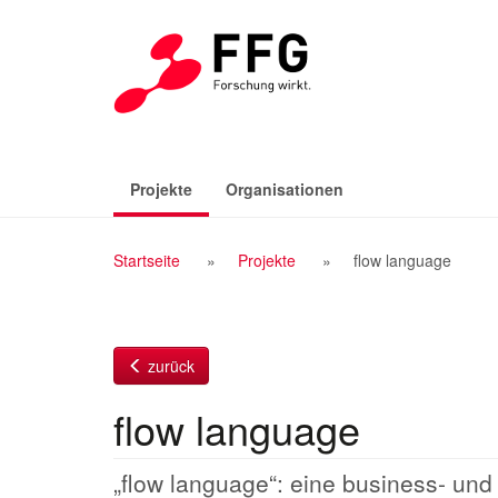
Zum
Inhalt
(aktiv)
Projekte
Organisationen
Breadcrumb
Startseite
Projekte
flow language
Navigation
zurück
flow language
„flow language“: eine business- und