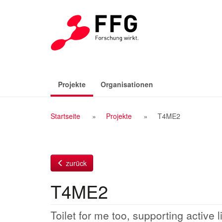
Zum
Inhalt
(aktiv)
Projekte
Organisationen
Breadcrumb
Startseite
Projekte
T4ME2
Navigation
zurück
T4ME2
Toilet for me too, supporting active 