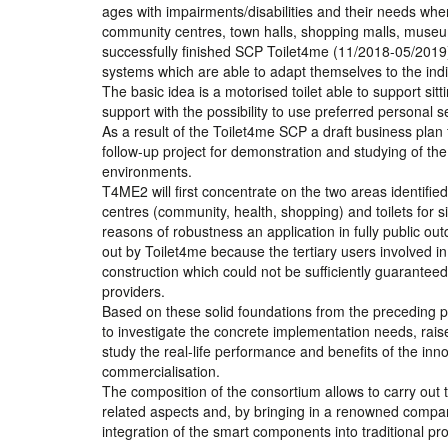
ages with impairments/disabilities and their needs when
community centres, town halls, shopping malls, museums,
successfully finished SCP Toilet4me (11/2018-05/2019)
systems which are able to adapt themselves to the indi
The basic idea is a motorised toilet able to support sitt
support with the possibility to use preferred personal se
As a result of the Toilet4me SCP a draft business plan
follow-up project for demonstration and studying of the
environments.
T4ME2 will first concentrate on the two areas identified
centres (community, health, shopping) and toilets for si
reasons of robustness an application in fully public ou
out by Toilet4me because the tertiary users involved i
construction which could not be sufficiently guarantee
providers.
Based on these solid foundations from the preceding p
to investigate the concrete implementation needs, rais
study the real-life performance and benefits of the inn
commercialisation.
The composition of the consortium allows to carry out 
related aspects and, by bringing in a renowned company 
integration of the smart components into traditional pro