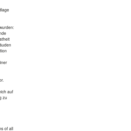
dlage
 wurden:
ende
stheit
bäuden
tion
iner
r.
ich auf
g zu
s of all