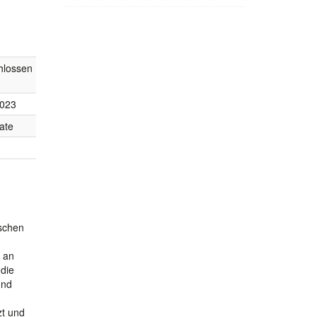
hlossen
2023
ate
nschen
 an
 die
und
zt und