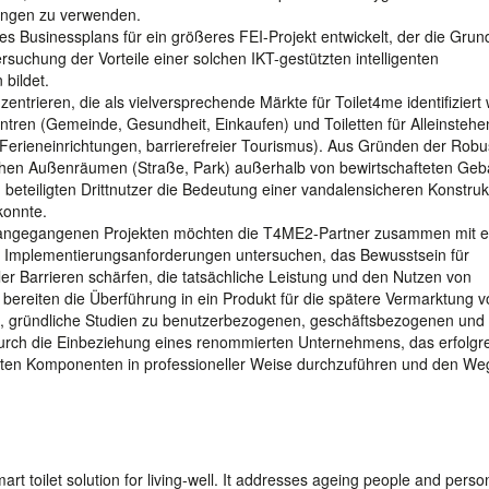
llungen zu verwenden.
s Businessplans für ein größeres FEI-Projekt entwickelt, der die Grun
rsuchung der Vorteile einer solchen IKT-gestützten intelligenten
 bildet.
ntrieren, die als vielversprechende Märkte für Toilet4me identifiziert
ntren (Gemeinde, Gesundheit, Einkaufen) und Toiletten für Alleinsteh
 Ferieneinrichtungen, barrierefreier Tourismus). Aus Gründen der Robu
glichen Außenräumen (Straße, Park) außerhalb von bewirtschafteten Ge
beteiligten Drittnutzer die Bedeutung einer vandalensicheren Konstruk
konnte.
orangegangenen Projekten möchten die T4ME2-Partner zusammen mit e
 Implementierungsanforderungen untersuchen, das Bewusstsein für
er Barrieren schärfen, die tatsächliche Leistung und den Nutzen von
ereiten die Überführung in ein Produkt für die spätere Vermarktung vo
, gründliche Studien zu benutzerbezogenen, geschäftsbezogenen und
rch die Einbeziehung eines renommierten Unternehmens, das erfolgre
ligenten Komponenten in professioneller Weise durchzuführen und den We
 toilet solution for living-well. It addresses ageing people and person