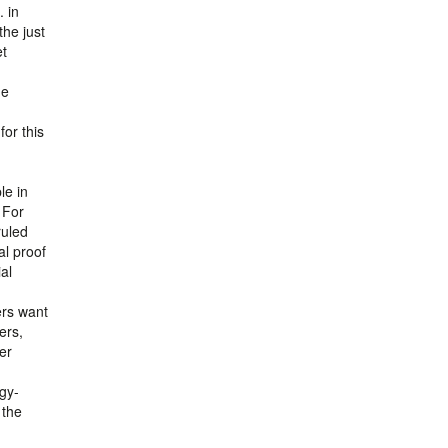
. in
the just
et
ne
or this
le in
 For
ruled
al proof
al
ers want
ers,
er
gy-
 the