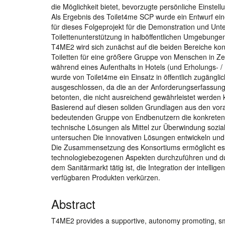
die Möglichkeit bietet, bevorzugte persönliche Einste
Als Ergebnis des Toilet4me SCP wurde ein Entwurf eine
für dieses Folgeprojekt für die Demonstration und Unte
Toilettenunterstützung in halböffentlichen Umgebungen
T4ME2 wird sich zunächst auf die beiden Bereiche konze
Toiletten für eine größere Gruppe von Menschen in Ze
während eines Aufenthalts in Hotels (und Erholungs- /
wurde von Toilet4me ein Einsatz in öffentlich zugän
ausgeschlossen, da die an der Anforderungserfassung 
betonten, die nicht ausreichend gewährleistet werden 
Basierend auf diesen soliden Grundlagen aus den v
bedeutenden Gruppe von Endbenutzern die konkreten
technische Lösungen als Mittel zur Überwindung sozial
untersuchen Die innovativen Lösungen entwickeln und b
Die Zusammensetzung des Konsortiums ermöglicht es
technologiebezogenen Aspekten durchzuführen und du
dem Sanitärmarkt tätig ist, die Integration der intel
verfügbaren Produkten verkürzen.
Abstract
T4ME2 provides a supportive, autonomy promoting, smart