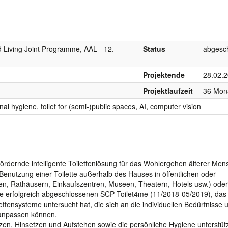
d Living Joint Programme, AAL - 12.
Status
abgesc
Projektende
28.02.
Projektlaufzeit
36 Mon
onal hygiene, toilet for (semi-)public spaces, AI, computer vision
ördernde intelligente Toilettenlösung für das Wohlergehen älterer Me
enutzung einer Toilette außerhalb des Hauses in öffentlichen oder
en, Rathäusern, Einkaufszentren, Museen, Theatern, Hotels usw.) oder
de erfolgreich abgeschlossenen SCP Toilet4me (11/2018-05/2019), das
ttensysteme untersucht hat, die sich an die individuellen Bedürfnisse 
, anpassen können.
Sitzen, Hinsetzen und Aufstehen sowie die persönliche Hygiene unterstüt