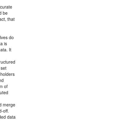
ccurate
d be
ct, that
elves do
a is
ata. It
tructured
 set
eholders
nd
em of
buted
nd merge
-off.
ded data