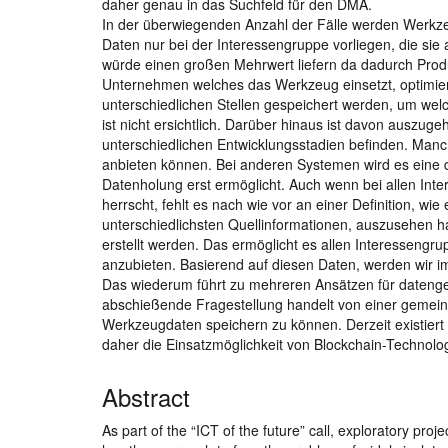
daher genau in das Suchfeld für den DMA.
In der überwiegenden Anzahl der Fälle werden Werkzeu
Daten nur bei der Interessengruppe vorliegen, die sie
würde einen großen Mehrwert liefern da dadurch Prod
Unternehmen welches das Werkzeug einsetzt, optimiert
unterschiedlichen Stellen gespeichert werden, um welc
ist nicht ersichtlich. Darüber hinaus ist davon auszu
unterschiedlichen Entwicklungsstadien befinden. Manc
anbieten können. Bei anderen Systemen wird es eine d
Datenholung erst ermöglicht. Auch wenn bei allen Inte
herrscht, fehlt es nach wie vor an einer Definition,
unterschiedlichsten Quellinformationen, auszusehen h
erstellt werden. Das ermöglicht es allen Interessengr
anzubieten. Basierend auf diesen Daten, werden wir
Das wiederum führt zu mehreren Ansätzen für datenget
abschießende Fragestellung handelt von einer gemei
Werkzeugdaten speichern zu können. Derzeit existier
daher die Einsatzmöglichkeit von Blockchain-Technologi
Abstract
As part of the “ICT of the future” call, exploratory proj