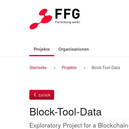
Zum
Inhalt
(aktiv)
Projekte
Organisationen
Breadcrumb
Startseite
Projekte
Block-Tool-Data
Navigation
zurück
Block-Tool-Data
Exploratory Project for a Blockchai