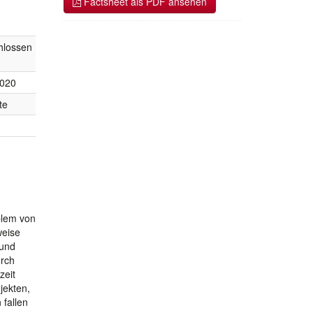
Factsheet als PDF ansehen
hlossen
2020
te
blem von
weise
 und
urch
zeit
jekten,
 fallen