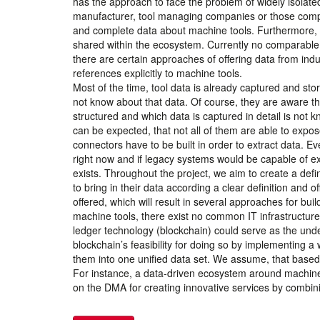
has the approach to face the problem of widely isolate
manufacturer, tool managing companies or those compan
and complete data about machine tools. Furthermore, e
shared within the ecosystem. Currently no comparable i
there are certain approaches of offering data from indus
references explicitly to machine tools.
Most of the time, tool data is already captured and st
not know about that data. Of course, they are aware tha
structured and which data is captured in detail is not k
can be expected, that not all of them are able to expos
connectors have to be built in order to extract data. E
right now and if legacy systems would be capable of expo
exists. Throughout the project, we aim to create a defini
to bring in their data according a clear definition and o
offered, which will result in several approaches for bui
machine tools, there exist no common IT infrastructure,
ledger technology (blockchain) could serve as the under
blockchain’s feasibility for doing so by implementing 
them into one unified data set. We assume, that based o
For instance, a data-driven ecosystem around machine
on the DMA for creating innovative services by combini