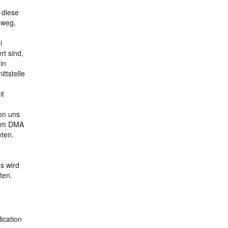
 diese
nweg,
i
rt sind,
in
ttstelle
it
on uns
n am DMA
ten.
s wird
ten.
lication