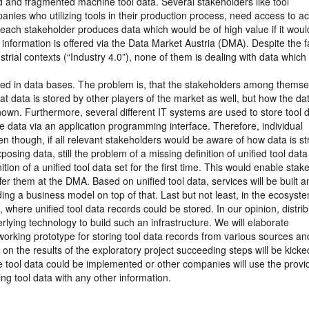
d and fragmented machine tool data. Several stakeholders like tool
ies who utilizing tools in their production process, need access to a
ach stakeholder produces data which would be of high value if it woul
nformation is offered via the Data Market Austria (DMA). Despite the fa
trial contexts (“Industry 4.0”), none of them is dealing with data which
ored in data bases. The problem is, that the stakeholders among thems
t data is stored by other players of the market as well, but how the dat
nown. Furthermore, several different IT systems are used to store tool d
e data via an application programming interface. Therefore, individual
ven though, if all relevant stakeholders would be aware of how data is s
sing data, still the problem of a missing definition of unified tool data
tion of a unified tool data set for the first time. This would enable stak
ffer them at the DMA. Based on unified tool data, services will be built a
lding a business model on top of that. Last but not least, in the ecosyst
 where unified tool data records could be stored. In our opinion, distri
lying technology to build such an infrastructure. We will elaborate
a working prototype for storing tool data records from various sources a
n the results of the exploratory project succeeding steps will be kicked
 tool data could be implemented or other companies will use the provi
ng tool data with any other information.