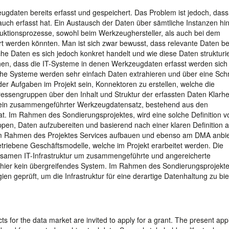
gdaten bereits erfasst und gespeichert. Das Problem ist jedoch, dass
 auch erfasst hat. Ein Austausch der Daten über sämtliche Instanzen hi
uktionsprozesse, sowohl beim Werkzeughersteller, als auch bei dem
 werden könnten. Man ist sich zwar bewusst, dass relevante Daten be
he Daten es sich jedoch konkret handelt und wie diese Daten strukturie
gehen, dass die IT-Systeme in denen Werkzeugdaten erfasst werden sich 
he Systeme werden sehr einfach Daten extrahieren und über eine Schni
er Aufgaben im Projekt sein, Konnektoren zu erstellen, welche die
ressengruppen über den Inhalt und Struktur der erfassten Daten Klarhe
 wie ein zusammengeführter Werkzeugdatensatz, bestehend aus den
at. Im Rahmen des Sondierungsprojektes, wird eine solche Definition v
uppen, Daten aufzubereiten und basierend nach einer klaren Definitio
 im Rahmen des Projektes Services aufbauen und ebenso am DMA anbie
riebene Geschäftsmodelle, welche im Projekt erarbeitet werden. Die
nsamen IT-Infrastruktur um zusammengeführte und angereicherte
t hier kein übergreifendes System. Im Rahmen des Sondierungsprojekte
en geprüft, um die Infrastruktur für eine derartige Datenhaltung zu bie
ects for the data market are invited to apply for a grant. The present app