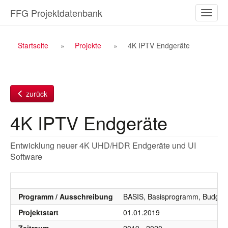
Zum
FFG Projektdatenbank
Naviga
Inhalt
ein-/a
Breadcrumb
Startseite
Projekte
4K IPTV Endgeräte
Navigation
zurück
4K IPTV Endgeräte
Entwicklung neuer 4K UHD/HDR Endgeräte und UI
Software
Programm / Ausschreibung
BASIS, Basisprogramm, Budgetj
Projektstart
01.01.2019