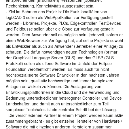
entsprechenden (maximalen) Ressourcen (Speicher,
Rechenleistung, Konnektivität) ausgestattet sein.
- Ziel im Rahmen des Projekts: Die Funktionalitäten von
logi.CAD 3 sollen als WebApplikation zur Verfügung gestellt
werden - Libraries, Projekte, PLCs, Edgekontroller, TestDevices
und Feldbusse sollen über die Cloud zur Verfügung gestellt
werden. Dem Anwender soll es möglich sein, jederzeit, sofern er
einen WebBrowser zur Verfügung hat, auf seine Projekte sowohl
als Entwickler als auch als Anwender (Betreiber einer Anlage) zu
schauen. Die dafür notwendigen neuen Technologien (primär
der Graphical Language Server (GLS) und das GLSP (GLS
Protokoll) sollen als offene Software im Umfeld der Eclipse
Foundation veröffentlicht werden. Es muss auch für nicht
hochspezialisierte Software Entwickler in den nächsten Jahren
möglich sein, qualitativ hochwertige und immer komplexere
Anlagen entwickeln zu können. Die Auslagerung von
Entwicklungsplattformen in die Cloud und die Verwendung und
Bedienung unterschiedlicher heterogener Controller und Device
Landschaften und damit auch unterschiedlicher zum Teil
komplexer Toolchains ist ein zentraler Schritt bei der Lösung.
- Die verschiedenen Partner in einem Projekt werden kaum aktiv
zusammengebracht - es gibt einzelne Hersteller von Hardware /
Software die mit einzelnen anderen Herstellern zusammen