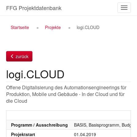
Zum
FFG Projektdatenbank
Naviga
Inhalt
ein-/a
Breadcrumb
Startseite
Projekte
logi.CLOUD
Navigation
zurück
logi.CLOUD
Offene Digitalisierung des Automationsengineerings für
Produktion, Mobile und Gebäude - In der Cloud und für
die Cloud
Programm / Ausschreibung
BASIS, Basisprogramm, Budgetj
Projektstart
01.04.2019