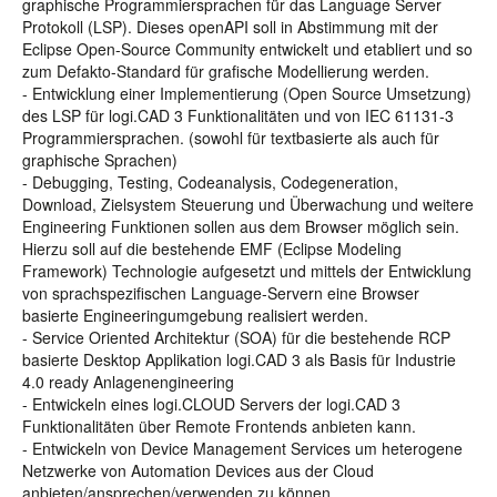
graphische Programmiersprachen für das Language Server
Protokoll (LSP). Dieses openAPI soll in Abstimmung mit der
Eclipse Open-Source Community entwickelt und etabliert und so
zum Defakto-Standard für grafische Modellierung werden.
- Entwicklung einer Implementierung (Open Source Umsetzung)
des LSP für logi.CAD 3 Funktionalitäten und von IEC 61131-3
Programmiersprachen. (sowohl für textbasierte als auch für
graphische Sprachen)
- Debugging, Testing, Codeanalysis, Codegeneration,
Download, Zielsystem Steuerung und Überwachung und weitere
Engineering Funktionen sollen aus dem Browser möglich sein.
Hierzu soll auf die bestehende EMF (Eclipse Modeling
Framework) Technologie aufgesetzt und mittels der Entwicklung
von sprachspezifischen Language-Servern eine Browser
basierte Engineeringumgebung realisiert werden.
- Service Oriented Architektur (SOA) für die bestehende RCP
basierte Desktop Applikation logi.CAD 3 als Basis für Industrie
4.0 ready Anlagenengineering
- Entwickeln eines logi.CLOUD Servers der logi.CAD 3
Funktionalitäten über Remote Frontends anbieten kann.
- Entwickeln von Device Management Services um heterogene
Netzwerke von Automation Devices aus der Cloud
anbieten/ansprechen/verwenden zu können.