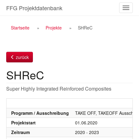
Zum
FFG Projektdatenbank
Naviga
Inhalt
ein-/a
Breadcrumb
Startseite
Projekte
SHReC
Navigation
zurück
SHReC
Super Highly Integrated Reinforced Composites
Programm / Ausschreibung
TAKE OFF, TAKEOFF Ausschrei
Projektstart
01.06.2020
Zeitraum
2020 - 2023