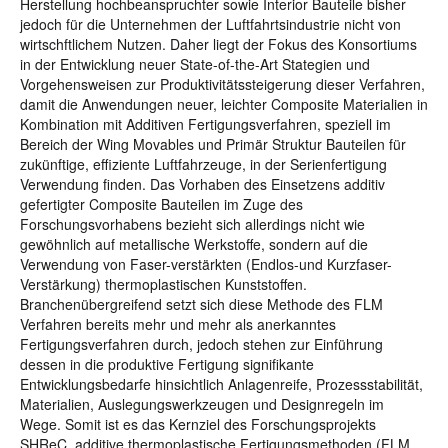
Herstellung hochbeanspruchter sowie Interior Bauteile bisher
jedoch für die Unternehmen der Luftfahrtsindustrie nicht von
wirtschftlichem Nutzen. Daher liegt der Fokus des Konsortiums
in der Entwicklung neuer State-of-the-Art Stategien und
Vorgehensweisen zur Produktivitätssteigerung dieser Verfahren,
damit die Anwendungen neuer, leichter Composite Materialien in
Kombination mit Additiven Fertigungsverfahren, speziell im
Bereich der Wing Movables und Primär Struktur Bauteilen für
zukünftige, effiziente Luftfahrzeuge, in der Serienfertigung
Verwendung finden. Das Vorhaben des Einsetzens additiv
gefertigter Composite Bauteilen im Zuge des
Forschungsvorhabens bezieht sich allerdings nicht wie
gewöhnlich auf metallische Werkstoffe, sondern auf die
Verwendung von Faser-verstärkten (Endlos-und Kurzfaser-
Verstärkung) thermoplastischen Kunststoffen.
Branchenübergreifend setzt sich diese Methode des FLM
Verfahren bereits mehr und mehr als anerkanntes
Fertigungsverfahren durch, jedoch stehen zur Einführung
dessen in die produktive Fertigung signifikante
Entwicklungsbedarfe hinsichtlich Anlagenreife, Prozessstabilität,
Materialien, Auslegungswerkzeugen und Designregeln im
Wege. Somit ist es das Kernziel des Forschungsprojekts
SHReC, additive thermoplastische Fertigungsmethoden (FLM