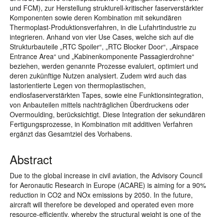
und FCM), zur Herstellung strukturell-kritischer faserverstärkter
Komponenten sowie deren Kombination mit sekundären
Thermoplast-Produktionsverfahren, in die Lufahrtindustrie zu
integrieren. Anhand von vier Use Cases, welche sich auf die
Strukturbauteile „RTC Spoiler“, „RTC Blocker Door“, „Airspace
Entrance Area“ und „Kabinenkomponente Passagierdrohne“
beziehen, werden genannte Prozesse evaluiert, optimiert und
deren zukünftige Nutzen analysiert. Zudem wird auch das
lastorientierte Legen von thermoplastischen,
endlosfaserverstärkten Tapes, sowie eine Funktionsintegration,
von Anbauteilen mittels nachträglichen Überdruckens oder
Overmoulding, berücksichtigt. Diese Integration der sekundären
Fertigungsprozesse, in Kombination mit additiven Verfahren
ergänzt das Gesamtziel des Vorhabens.
Abstract
Due to the global increase in civil aviation, the Advisory Council
for Aeronautic Research in Europe (ACARE) is aiming for a 90%
reduction in CO2 and NOx emissions by 2050. In the future,
aircraft will therefore be developed and operated even more
resource-efficiently, whereby the structural weight is one of the