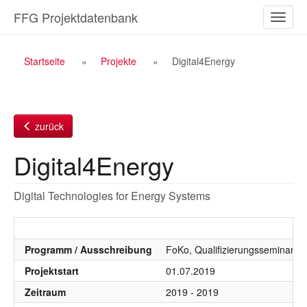
Zum
FFG Projektdatenbank
Naviga
Inhalt
ein-/a
Breadcrumb
Startseite
Projekte
Digital4Energy
Navigation
zurück
Digital4Energy
Digital Technologies for Energy Systems
Programm / Ausschreibung
FoKo, Qualifizierungsseminare, 
Projektstart
01.07.2019
Zeitraum
2019 - 2019