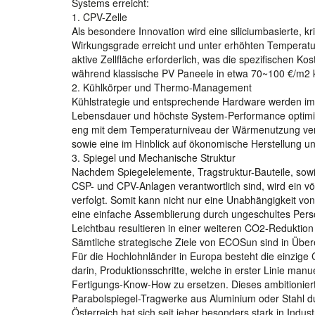
Systems erreicht:
1. CPV-Zelle
Als besondere Innovation wird eine siliciumbasierte, kr
Wirkungsgrade erreicht und unter erhöhten Temperatur
aktive Zellfläche erforderlich, was die spezifischen Ko
während klassische PV Paneele in etwa 70~100 €/m2 
2. Kühlkörper und Thermo-Management
Kühlstrategie und entsprechende Hardware werden im H
Lebensdauer und höchste System-Performance optimiert
eng mit dem Temperaturniveau der Wärmenutzung verknü
sowie eine im Hinblick auf ökonomische Herstellung u
3. Spiegel und Mechanische Struktur
Nachdem Spiegelelemente, Tragstruktur-Bauteile, sow
CSP- und CPV-Anlagen verantwortlich sind, wird ein vö
verfolgt. Somit kann nicht nur eine Unabhängigkeit vo
eine einfache Assemblierung durch ungeschultes Pers
Leichtbau resultieren in einer weiteren CO2-Reduktion
Sämtliche strategische Ziele von ECOSun sind in Üb
Für die Hochlohnländer in Europa besteht die einzig
darin, Produktionsschritte, welche in erster Linie ma
Fertigungs-Know-How zu ersetzen. Dieses ambitioniert
Parabolspiegel-Tragwerke aus Aluminium oder Stahl dur
Österreich hat sich seit jeher besonders stark in Indu