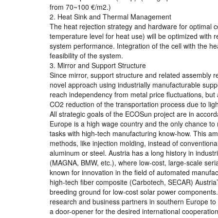
from 70~100 €/m2.)
2. Heat Sink and Thermal Management
The heat rejection strategy and hardware for optimal cel
temperature level for heat use) will be optimized with 
system performance. Integration of the cell with the hea
feasibility of the system.
3. Mirror and Support Structure
Since mirror, support structure and related assembly r
novel approach using industrially manufacturable suppor
reach independency from metal price fluctuations, but 
CO2 reduction of the transportation process due to lig
All strategic goals of the ECOSun project are in acc
Europe is a high wage country and the only chance to 
tasks with high-tech manufacturing know-how. This am
methods, like injection molding, instead of convention
aluminum or steel. Austria has a long history in industr
(MAGNA, BMW, etc.), where low-cost, large-scale seria
known for innovation in the field of automated manufac
high-tech fiber composite (Carbotech, SECAR) Austria
breeding ground for low-cost solar power components. D
research and business partners in southern Europe to 
a door-opener for the desired international cooperatio