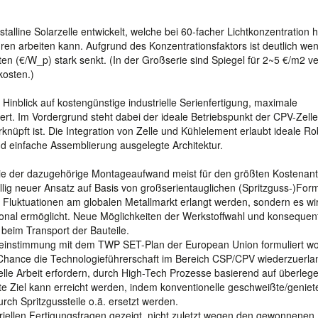
istalline Solarzelle entwickelt, welche bei 60-facher Lichtkonzentration 
en arbeiten kann. Aufgrund des Konzentrationsfaktors ist deutlich wen
sten (€/W_p) stark senkt. (In der Großserie sind Spiegel für 2~5 €/m2 ve
kosten.)
inblick auf kostengünstige industrielle Serienfertigung, maximale
. Im Vordergrund steht dabei der ideale Betriebspunkt der CPV-Zelle
pft ist. Die Integration von Zelle und Kühlelement erlaubt ideale Ro
nd einfache Assemblierung ausgelegte Architektur.
ie der dazugehörige Montageaufwand meist für den größten Kostenant
llig neuer Ansatz auf Basis von großserientauglichen (Spritzguss-)Form
n Fluktuationen am globalen Metallmarkt erlangt werden, sondern es wi
onal ermöglicht. Neue Möglichkeiten der Werkstoffwahl und konsequen
 beim Transport der Bauteile.
ereinstimmung mit dem TWP SET-Plan der European Union formuliert w
e Chance die Technologieführerschaft im Bereich CSP/CPV wiederzuerl
nuelle Arbeit erfordern, durch High-Tech Prozesse basierend auf überle
e Ziel kann erreicht werden, indem konventionelle geschweißte/geniet
ch Spritzgussteile o.ä. ersetzt werden.
striellen Fertigungsfragen gezeigt, nicht zuletzt wegen den gewonnenen