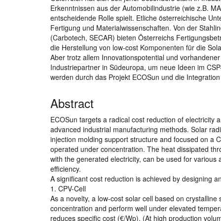
Erkenntnissen aus der Automobilindustrie (wie z.B. 
entscheidende Rolle spielt. Etliche österreichische U
Fertigung und Materialwissenschaften. Von der Stahlin
(Carbotech, SECAR) bieten Österreichs Fertigungsbet
die Herstellung von low-cost Komponenten für die Sol
Aber trotz allem Innovationspotential und vorhandene
Industriepartner in Südeuropa, um neue Ideen im CSP-
werden durch das Projekt ECOSun und die Integration 
Abstract
ECOSun targets a radical cost reduction of electricity
advanced industrial manufacturing methods. Solar radi
injection molding support structure and focused on a
operated under concentration. The heat dissipated throu
with the generated electricity, can be used for various 
efficiency.
A significant cost reduction is achieved by designing
1. CPV-Cell
As a novelty, a low-cost solar cell based on crystalline
concentration and perform well under elevated temperat
reduces specific cost (€/Wp). (At high production volu