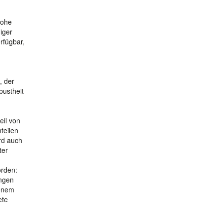
hohe
iger
rfügbar,
, der
bustheit
eil von
teilen
rd auch
ter
orden:
angen
genem
ete