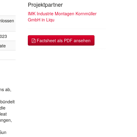
Projektpartner
IMK Industrie Montagen Kornmüller
GmbH in Liqu
hlossen
2023
Factsheet als PDF ansehen
ate
ms ab,
ebündelt
die
Heat
ungen,
OSun