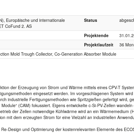
), Europäische und internationale
Status
abgesc
ET CoFund 2. AS
Projektende
31.01.
Projektlaufzeit
36 Mon
ction Mold Trough Collector, Co-Generation Absorber Module
duktion der Erzeugung von Strom und Wärme mittels eines CPV-T Syste
ertigungsmethoden eingesetzt werden. Im vorgeschlagenen System wird
rch industrielle Fertigungsmethoden wie Spritzgießen gefertigt wird, g
Module“ (CAM) fokussiert. Eigens entwickelte c-Si-PV-Zellen wandeln 
en Betrieb der Zellen notwendige Kühlwärme wird an ein Wärmemedium (
on mit dem erzeugten Strom für eine Vielzahl an industriellen Anwend
ch Re-Design und Optimierung der kostenrelevanten Elemente des EC