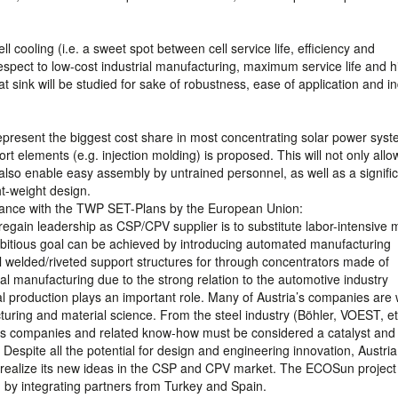
l cooling (i.e. a sweet spot between cell service life, efficiency and
respect to low-cost industrial manufacturing, maximum service life and h
t sink will be studied for sake of robustness, ease of application and in
epresent the biggest cost share in most concentrating solar power syst
t elements (e.g. injection molding) is proposed. This will not only allo
also enable easy assembly by untrained personnel, as well as a signifi
ht-weight design.
ordance with the TWP SET-Plans by the European Union:
regain leadership as CSP/CPV supplier is to substitute labor-intensive
bitious goal can be achieved by introducing automated manufacturing
al welded/riveted support structures for through concentrators made of
ial manufacturing due to the strong relation to the automotive industry
l production plays an important role. Many of Austria’s companies are 
turing and material science. From the steel industry (Böhler, VOEST, et
’s companies and related know-how must be considered a catalyst and 
espite all the potential for design and engineering innovation, Austri
realize its new ideas in the CSP and CPV market. The ECOSun project 
n by integrating partners from Turkey and Spain.