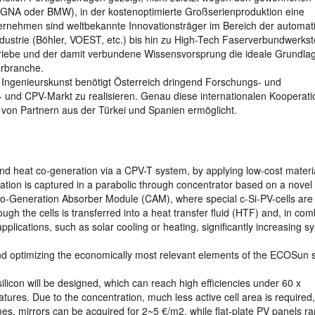
MAGNA oder BMW), in der kostenoptimierte Großserienproduktion eine
nternehmen sind weltbekannte Innovationsträger im Bereich der automati
dustrie (Böhler, VOEST, etc.) bis hin zu High-Tech Faserverbundwerkst
riebe und der damit verbundene Wissensvorsprung die ideale Grundlag
arbranche.
r Ingenieurskunst benötigt Österreich dringend Forschungs- und
 und CPV-Markt zu realisieren. Genau diese internationalen Kooperat
von Partnern aus der Türkei und Spanien ermöglicht.
 and heat co-generation via a CPV-T system, by applying low-cost materi
ation is captured in a parabolic through concentrator based on a novel
 Co-Generation Absorber Module (CAM), where special c-Si-PV-cells are
gh the cells is transferred into a heat transfer fluid (HTF) and, in com
applications, such as solar cooling or heating, significantly increasing s
 and optimizing the economically most relevant elements of the ECOSun 
 silicon will be designed, which can reach high efficiencies under 60 x
ures. Due to the concentration, much less active cell area is required
mes, mirrors can be acquired for 2~5 €/m2, while flat-plate PV panels r