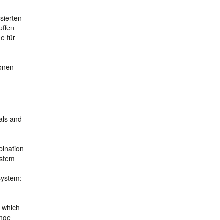
sierten
offen
e für
ionen
als and
bination
ystem
system:
, which
ange