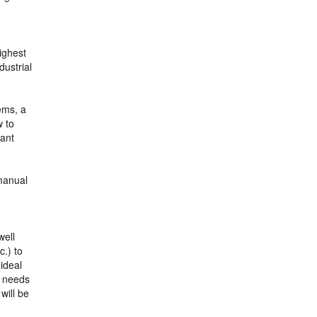
ighest
dustrial
ems, a
w to
cant
 manual
well
c.) to
ideal
a needs
will be