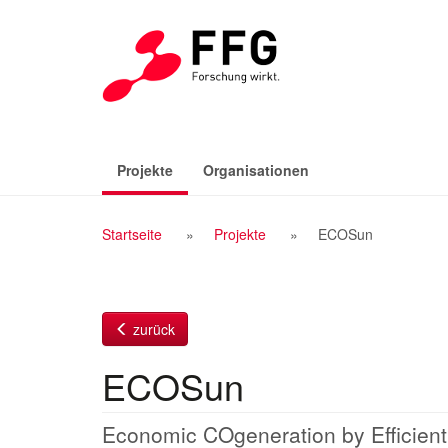
Zum
Inhalt
(aktiv)
Projekte
Organisationen
Breadcrumb
Startseite
Projekte
ECOSun
Navigation
zurück
ECOSun
Economic COgeneration by Efficient