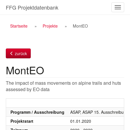
Zum
FFG Projektdatenbank
Naviga
Inhalt
ein-/a
Breadcrumb
Startseite
Projekte
MontEO
Navigation
zurück
MontEO
The impact of mass movements on alpine trails and huts
assessed by EO data
Programm / Ausschreibung
ASAP, ASAP 15. Ausschreibung 
Projektstart
01.01.2020