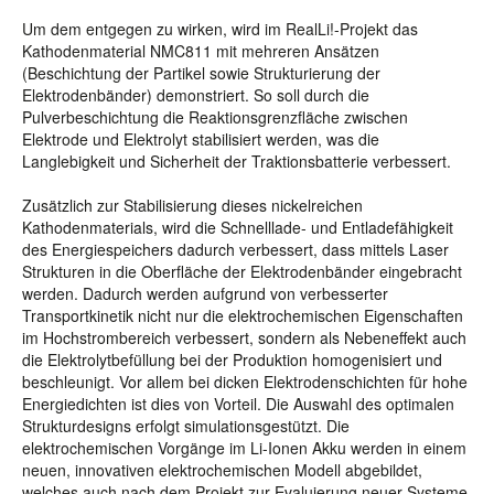
Um dem entgegen zu wirken, wird im RealLi!-Projekt das
Kathodenmaterial NMC811 mit mehreren Ansätzen
(Beschichtung der Partikel sowie Strukturierung der
Elektrodenbänder) demonstriert. So soll durch die
Pulverbeschichtung die Reaktionsgrenzfläche zwischen
Elektrode und Elektrolyt stabilisiert werden, was die
Langlebigkeit und Sicherheit der Traktionsbatterie verbessert.
Zusätzlich zur Stabilisierung dieses nickelreichen
Kathodenmaterials, wird die Schnelllade- und Entladefähigkeit
des Energiespeichers dadurch verbessert, dass mittels Laser
Strukturen in die Oberfläche der Elektrodenbänder eingebracht
werden. Dadurch werden aufgrund von verbesserter
Transportkinetik nicht nur die elektrochemischen Eigenschaften
im Hochstrombereich verbessert, sondern als Nebeneffekt auch
die Elektrolytbefüllung bei der Produktion homogenisiert und
beschleunigt. Vor allem bei dicken Elektrodenschichten für hohe
Energiedichten ist dies von Vorteil. Die Auswahl des optimalen
Strukturdesigns erfolgt simulationsgestützt. Die
elektrochemischen Vorgänge im Li-Ionen Akku werden in einem
neuen, innovativen elektrochemischen Modell abgebildet,
welches auch nach dem Projekt zur Evaluierung neuer Systeme