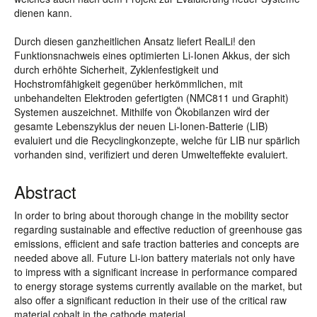
dienen kann.
Durch diesen ganzheitlichen Ansatz liefert RealLi! den
Funktionsnachweis eines optimierten Li-Ionen Akkus, der sich
durch erhöhte Sicherheit, Zyklenfestigkeit und
Hochstromfähigkeit gegenüber herkömmlichen, mit
unbehandelten Elektroden gefertigten (NMC811 und Graphit)
Systemen auszeichnet. Mithilfe von Ökobilanzen wird der
gesamte Lebenszyklus der neuen Li-Ionen-Batterie (LIB)
evaluiert und die Recyclingkonzepte, welche für LIB nur spärlich
vorhanden sind, verifiziert und deren Umwelteffekte evaluiert.
Abstract
In order to bring about thorough change in the mobility sector
regarding sustainable and effective reduction of greenhouse gas
emissions, efficient and safe traction batteries and concepts are
needed above all. Future Li-ion battery materials not only have
to impress with a significant increase in performance compared
to energy storage systems currently available on the market, but
also offer a significant reduction in their use of the critical raw
material cobalt in the cathode material.