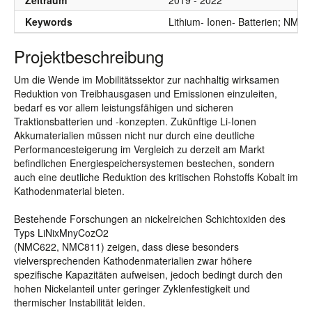
Zeitraum
2019 - 2022
Keywords
Lithium- Ionen- Batterien; NMC;
Projektbeschreibung
Um die Wende im Mobilitätssektor zur nachhaltig wirksamen
Reduktion von Treibhausgasen und Emissionen einzuleiten,
bedarf es vor allem leistungsfähigen und sicheren
Traktionsbatterien und -konzepten. Zukünftige Li-Ionen
Akkumaterialien müssen nicht nur durch eine deutliche
Performancesteigerung im Vergleich zu derzeit am Markt
befindlichen Energiespeichersystemen bestechen, sondern
auch eine deutliche Reduktion des kritischen Rohstoffs Kobalt im
Kathodenmaterial bieten.
Bestehende Forschungen an nickelreichen Schichtoxiden des
Typs LiNixMnyCozO2
(NMC622, NMC811) zeigen, dass diese besonders
vielversprechenden Kathodenmaterialien zwar höhere
spezifische Kapazitäten aufweisen, jedoch bedingt durch den
hohen Nickelanteil unter geringer Zyklenfestigkeit und
thermischer Instabilität leiden.