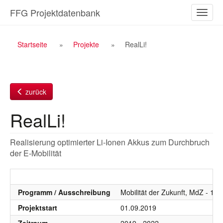
Zum
FFG Projektdatenbank
Naviga
Inhalt
ein-/a
Breadcrumb
Startseite
Projekte
RealLi!
Navigation
zurück
RealLi!
Realisierung optimierter Li-Ionen Akkus zum Durchbruch
der E-Mobilität
Programm / Ausschreibung
Mobilität der Zukunft, MdZ - 12
Projektstart
01.09.2019