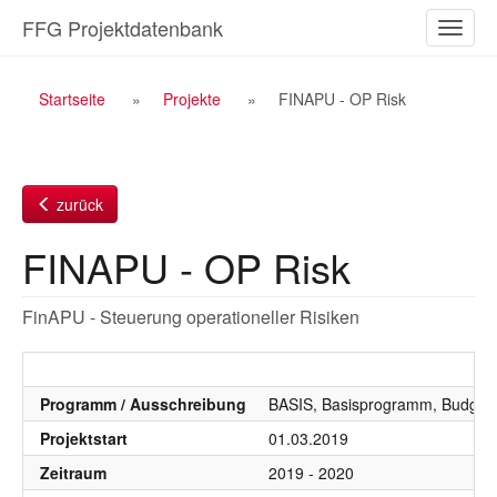
Zum
FFG Projektdatenbank
Naviga
Inhalt
ein-/a
Breadcrumb
Startseite
Projekte
FINAPU - OP Risk
Navigation
zurück
FINAPU - OP Risk
FinAPU - Steuerung operationeller Risiken
Programm / Ausschreibung
BASIS, Basisprogramm, Budgetj
Projektstart
01.03.2019
Zeitraum
2019 - 2020