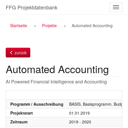
Zum
FFG Projektdatenbank
Naviga
Inhalt
ein-/a
Breadcrumb
Startseite
Projekte
Automated Accounting
Navigation
zurück
Automated Accounting
AI Powered Financial Intelligence and Accounting
Programm / Ausschreibung
BASIS, Basisprogramm, Budgetj
Projektstart
01.01.2019
Zeitraum
2019 - 2020