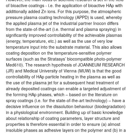
of bioactive coatings - i.e. the application of bioactive HAp with
additionally added Zn ions. For this purpose, the atmospheric
pressure plasma coating technology (APPD) is used, whereby
the applied plasma jet of the industrial partner Inocon differs
from the state-of-the-art (i.e. thermal and plasma spraying) in
significantly improved controllability of the achievable plasmas
(energy, temperature, etc.) as well as the use of very low
temperature input into the substrate material. This also allows
coating deposition on the temperature-sensitive polymer
surfaces (such as the Stratasys’ biocompatible photo-polymer
Med610). The research hypothesis of JOANNEUM RESEARCH
(JR) and Medical University of Vienna (MUW) is that the good
controllability of HAp particle heating in the plasma as well as
the use of the plasma jet for a subsequent heat treatment of
already deposited coatings can enable a targeted adjustment of
the forming HAp phases, which – based on the literature on
spray coatings (i.e. for the state-of-the-art technology) – have a
decisive influence on the dissolution behaviour (biodegradation)
in a physiological environment. Building up of basic knowledge
about relationship of coating parameters, layer structure and
properties is therefore essential in order to ensure (a) almost
insoluble phases as adhesive layers on the polymer and (b) in a