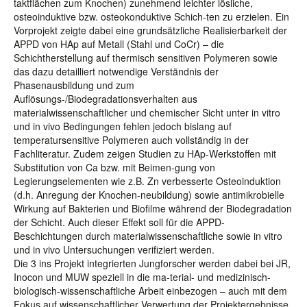
taktflächen zum Knochen) zunehmend leichter lösliche,
osteoinduktive bzw. osteokonduktive Schich-ten zu erzielen. Ein
Vorprojekt zeigte dabei eine grundsätzliche Realisierbarkeit der
APPD von HAp auf Metall (Stahl und CoCr) – die
Schichtherstellung auf thermisch sensitiven Polymeren sowie
das dazu detailliert notwendige Verständnis der
Phasenausbildung und zum
Auflösungs-/Biodegradationsverhalten aus
materialwissenschaftlicher und chemischer Sicht unter in vitro
und in vivo Bedingungen fehlen jedoch bislang auf
temperatursensitive Polymeren auch vollständig in der
Fachliteratur. Zudem zeigen Studien zu HAp-Werkstoffen mit
Substitution von Ca bzw. mit Beimen-gung von
Legierungselementen wie z.B. Zn verbesserte Osteoinduktion
(d.h. Anregung der Knochen-neubildung) sowie antimikrobielle
Wirkung auf Bakterien und Biofilme während der Biodegradation
der Schicht. Auch dieser Effekt soll für die APPD-
Beschichtungen durch materialwissenschaftliche sowie in vitro
und in vivo Untersuchungen verifiziert werden.
Die 3 ins Projekt integrierten Jungforscher werden dabei bei JR,
Inocon und MUW speziell in die ma-terial- und medizinisch-
biologisch-wissenschaftliche Arbeit einbezogen – auch mit dem
Fokus auf wissenschaftlicher Verwertung der Projektergebnisse