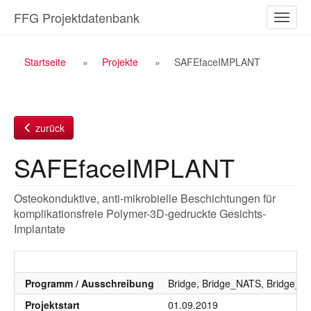
Zum
FFG Projektdatenbank
Naviga
Inhalt
ein-/a
Breadcrumb
Startseite
Projekte
SAFEfaceIMPLANT
Navigation
zurück
SAFEfaceIMPLANT
Osteokonduktive, anti-mikrobielle Beschichtungen für
komplikationsfreie Polymer-3D-gedruckte Gesichts-
Implantate
Programm / Ausschreibung
Bridge, Bridge_NATS, Bridge_
Projektstart
01.09.2019