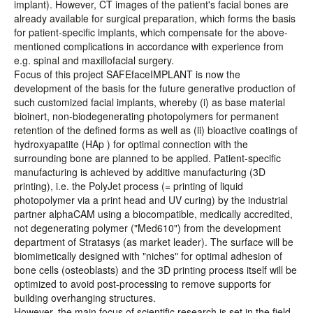
implant). However, CT images of the patient's facial bones are
already available for surgical preparation, which forms the basis
for patient-specific implants, which compensate for the above-
mentioned complications in accordance with experience from
e.g. spinal and maxillofacial surgery.
Focus of this project SAFEfaceIMPLANT is now the
development of the basis for the future generative production of
such customized facial implants, whereby (i) as base material
bioinert, non-biodegenerating photopolymers for permanent
retention of the defined forms as well as (ii) bioactive coatings of
hydroxyapatite (HAp ) for optimal connection with the
surrounding bone are planned to be applied. Patient-specific
manufacturing is achieved by additive manufacturing (3D
printing), i.e. the PolyJet process (= printing of liquid
photopolymer via a print head and UV curing) by the industrial
partner alphaCAM using a biocompatible, medically accredited,
not degenerating polymer ("Med610") from the development
department of Stratasys (as market leader). The surface will be
biomimetically designed with "niches" for optimal adhesion of
bone cells (osteoblasts) and the 3D printing process itself will be
optimized to avoid post-processing to remove supports for
building overhanging structures.
However, the main focus of scientific research is set in the field