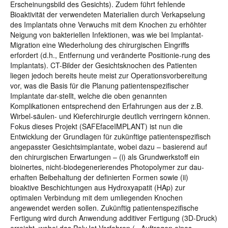
Erscheinungsbild des Gesichts). Zudem führt fehlende
Bioaktivität der verwendeten Materialien durch Verkapselung
des Implantats ohne Verwuchs mit dem Knochen zu erhöhter
Neigung von bakteriellen Infektionen, was wie bei Implantat-
Migration eine Wiederholung des chirurgischen Eingriffs
erfordert (d.h., Entfernung und veränderte Positionie-rung des
Implantats). CT-Bilder der Gesichtsknochen des Patienten
liegen jedoch bereits heute meist zur Operationsvorbereitung
vor, was die Basis für die Planung patientenspezifischer
Implantate dar-stellt, welche die oben genannten
Komplikationen entsprechend den Erfahrungen aus der z.B.
Wirbel-säulen- und Kieferchirurgie deutlich verringern können.
Fokus dieses Projekt (SAFEfaceIMPLANT) ist nun die
Entwicklung der Grundlagen für zukünftige patientenspezifisch
angepasster Gesichtsimplantate, wobei dazu – basierend auf
den chirurgischen Erwartungen – (i) als Grundwerkstoff ein
bioinertes, nicht-biodegenerierendes Photopolymer zur dau-
erhaften Beibehaltung der definierten Formen sowie (ii)
bioaktive Beschichtungen aus Hydroxyapatit (HAp) zur
optimalen Verbindung mit dem umliegenden Knochen
angewendet werden sollen. Zukünftig patientenspezifische
Fertigung wird durch Anwendung additiver Fertigung (3D-Druck)