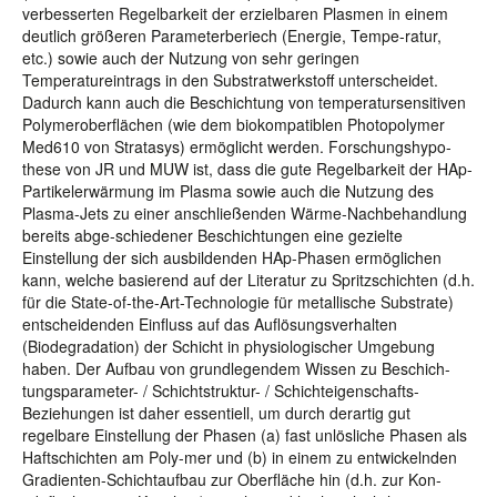
verbesserten Regelbarkeit der erzielbaren Plasmen in einem
deutlich größeren Parameterberiech (Energie, Tempe-ratur,
etc.) sowie auch der Nutzung von sehr geringen
Temperatureintrags in den Substratwerkstoff unterscheidet.
Dadurch kann auch die Beschichtung von temperatursensitiven
Polymeroberflächen (wie dem biokompatiblen Photopolymer
Med610 von Stratasys) ermöglicht werden. Forschungshypo-
these von JR und MUW ist, dass die gute Regelbarkeit der HAp-
Partikelerwärmung im Plasma sowie auch die Nutzung des
Plasma-Jets zu einer anschließenden Wärme-Nachbehandlung
bereits abge-schiedener Beschichtungen eine gezielte
Einstellung der sich ausbildenden HAp-Phasen ermöglichen
kann, welche basierend auf der Literatur zu Spritzschichten (d.h.
für die State-of-the-Art-Technologie für metallische Substrate)
entscheidenden Einfluss auf das Auflösungsverhalten
(Biodegradation) der Schicht in physiologischer Umgebung
haben. Der Aufbau von grundlegendem Wissen zu Beschich-
tungsparameter- / Schichtstruktur- / Schichteigenschafts-
Beziehungen ist daher essentiell, um durch derartig gut
regelbare Einstellung der Phasen (a) fast unlösliche Phasen als
Haftschichten am Poly-mer und (b) in einem zu entwickelnden
Gradienten-Schichtaufbau zur Oberfläche hin (d.h. zur Kon-