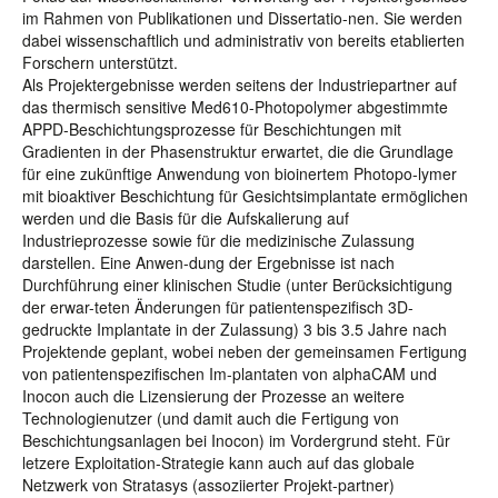
im Rahmen von Publikationen und Dissertatio-nen. Sie werden
dabei wissenschaftlich und administrativ von bereits etablierten
Forschern unterstützt.
Als Projektergebnisse werden seitens der Industriepartner auf
das thermisch sensitive Med610-Photopolymer abgestimmte
APPD-Beschichtungsprozesse für Beschichtungen mit
Gradienten in der Phasenstruktur erwartet, die die Grundlage
für eine zukünftige Anwendung von bioinertem Photopo-lymer
mit bioaktiver Beschichtung für Gesichtsimplantate ermöglichen
werden und die Basis für die Aufskalierung auf
Industrieprozesse sowie für die medizinische Zulassung
darstellen. Eine Anwen-dung der Ergebnisse ist nach
Durchführung einer klinischen Studie (unter Berücksichtigung
der erwar-teten Änderungen für patientenspezifisch 3D-
gedruckte Implantate in der Zulassung) 3 bis 3.5 Jahre nach
Projektende geplant, wobei neben der gemeinsamen Fertigung
von patientenspezifischen Im-plantaten von alphaCAM und
Inocon auch die Lizensierung der Prozesse an weitere
Technologienutzer (und damit auch die Fertigung von
Beschichtungsanlagen bei Inocon) im Vordergrund steht. Für
letzere Exploitation-Strategie kann auch auf das globale
Netzwerk von Stratasys (assoziierter Projekt-partner)