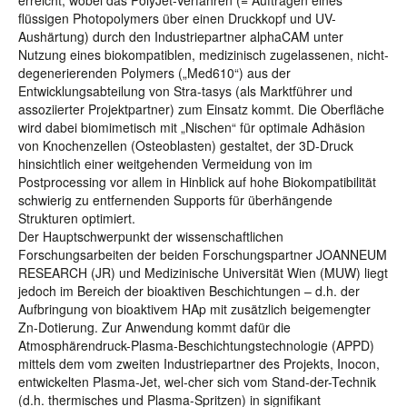
erreicht, wobei das PolyJet-Verfahren (= Auftragen eines
flüssigen Photopolymers über einen Druckkopf und UV-
Aushärtung) durch den Industriepartner alphaCAM unter
Nutzung eines biokompatiblen, medizinisch zugelassenen, nicht-
degenerierenden Polymers („Med610“) aus der
Entwicklungsabteilung von Stra-tasys (als Marktführer und
assoziierter Projektpartner) zum Einsatz kommt. Die Oberfläche
wird dabei biomimetisch mit „Nischen“ für optimale Adhäsion
von Knochenzellen (Osteoblasten) gestaltet, der 3D-Druck
hinsichtlich einer weitgehenden Vermeidung von im
Postprocessing vor allem in Hinblick auf hohe Biokompatibilität
schwierig zu entfernenden Supports für überhängende
Strukturen optimiert.
Der Hauptschwerpunkt der wissenschaftlichen
Forschungsarbeiten der beiden Forschungspartner JOANNEUM
RESEARCH (JR) und Medizinische Universität Wien (MUW) liegt
jedoch im Bereich der bioaktiven Beschichtungen – d.h. der
Aufbringung von bioaktivem HAp mit zusätzlich beigemengter
Zn-Dotierung. Zur Anwendung kommt dafür die
Atmosphärendruck-Plasma-Beschichtungstechnologie (APPD)
mittels dem vom zweiten Industriepartner des Projekts, Inocon,
entwickelten Plasma-Jet, wel-cher sich vom Stand-der-Technik
(d.h. thermisches und Plasma-Spritzen) in signifikant