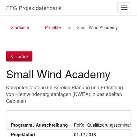
Zum
FFG Projektdatenbank
Naviga
Inhalt
ein-/a
Breadcrumb
Startseite
Projekte
Small Wind Academy
Navigation
zurück
Small Wind Academy
Kompetenzaufbau im Bereich Planung und Errichtung
von Kleinwindenergieanlagen (KWEA) in besiedelten
Gebieten
Programm / Ausschreibung
FoKo, Qualifizierungsseminare, 
Projektstart
01.12.2018