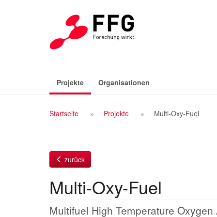
Zum
Inhalt
(aktiv)
Projekte
Organisationen
Breadcrumb
Startseite
Projekte
Multi-Oxy-Fuel
Navigation
zurück
Multi-Oxy-Fuel
Multifuel High Temperature Oxygen 