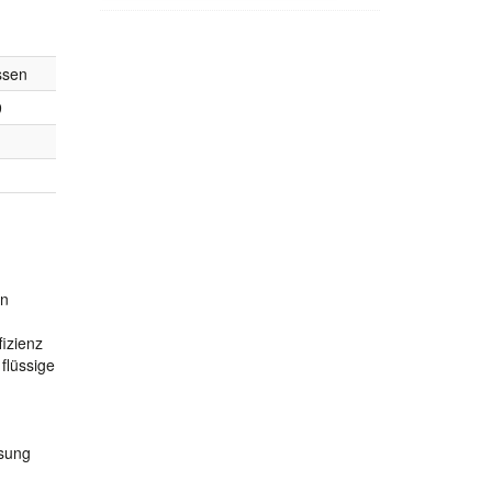
ssen
9
on
izienz
flüssige
üsung