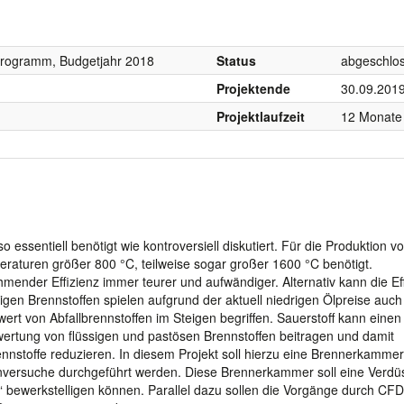
programm, Budgetjahr 2018
Status
abgeschlo
Projektende
30.09.201
Projektlaufzeit
12 Monate
 essentiell benötigt wie kontroversiell diskutiert. Für die Produktion v
raturen größer 800 °C, teilweise sogar großer 1600 °C benötigt.
er Effizienz immer teurer und aufwändiger. Alternativ kann die Eff
gen Brennstoffen spielen aufgrund der aktuell niedrigen Ölpreise auch 
nwert von Abfallbrennstoffen im Steigen begriffen. Sauerstoff kann einen
rwertung von flüssigen und pastösen Brennstoffen beitragen und damit
ennstoffe reduzieren. In diesem Projekt soll hierzu eine Brennerkammer
nversuche durchgeführt werden. Diese Brennerkammer soll eine Verd
 bewerkstelligen können. Parallel dazu sollen die Vorgänge durch CFD