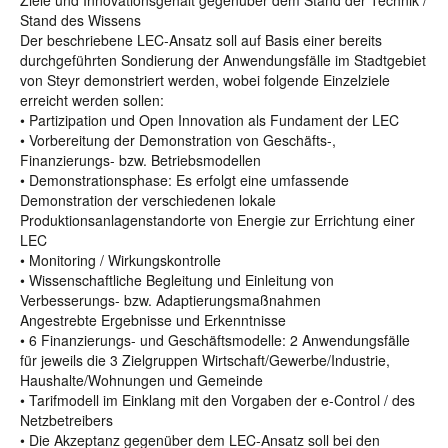
Ziele und Innovationsgehalt gegenüber dem Stand der Technik /
Stand des Wissens
Der beschriebene LEC-Ansatz soll auf Basis einer bereits
durchgeführten Sondierung der Anwendungsfälle im Stadtgebiet
von Steyr demonstriert werden, wobei folgende Einzelziele
erreicht werden sollen:
• Partizipation und Open Innovation als Fundament der LEC
• Vorbereitung der Demonstration von Geschäfts-,
Finanzierungs- bzw. Betriebsmodellen
• Demonstrationsphase: Es erfolgt eine umfassende
Demonstration der verschiedenen lokale
Produktionsanlagenstandorte von Energie zur Errichtung einer
LEC
• Monitoring / Wirkungskontrolle
• Wissenschaftliche Begleitung und Einleitung von
Verbesserungs- bzw. Adaptierungsmaßnahmen
Angestrebte Ergebnisse und Erkenntnisse
• 6 Finanzierungs- und Geschäftsmodelle: 2 Anwendungsfälle
für jeweils die 3 Zielgruppen Wirtschaft/Gewerbe/Industrie,
Haushalte/Wohnungen und Gemeinde
• Tarifmodell im Einklang mit den Vorgaben der e-Control / des
Netzbetreibers
• Die Akzeptanz gegenüber dem LEC-Ansatz soll bei den