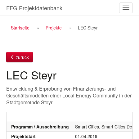
Zum
FFG Projektdatenbank
Naviga
Inhalt
ein-/a
Breadcrumb
Startseite
Projekte
LEC Steyr
Navigation
zurück
LEC Steyr
Entwicklung & Erprobung von Finanzierungs- und
Geschäftsmodellen einer Local Energy Community in der
Stadtgemeinde Steyr
Programm / Ausschreibung
Smart Cities, Smart Cities Demo
Projektstart
01.04.2019